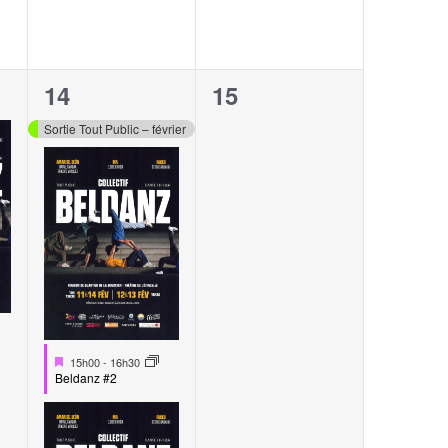
3
0
14
15
,
évènements,
évènement,
Sortie Tout Public – février
Mis
15h00
-
16h30
en
Beldanz #2
avant