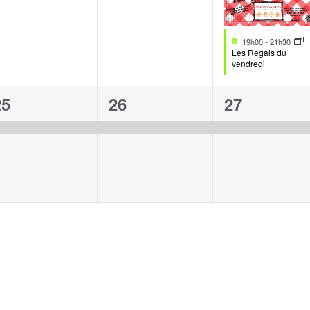
Mis
19h00
-
21h30
en
Les Régals du
avant
vendredi
1
1
1
25
26
27
évènement,
évènement,
évènement