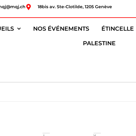
mqj@mqj.ch
18bis av. Ste-Clotilde, 1205 Genève
EILS
NOS ÉVÉNEMENTS
ÉTINCELLE
PALESTINE
J
V