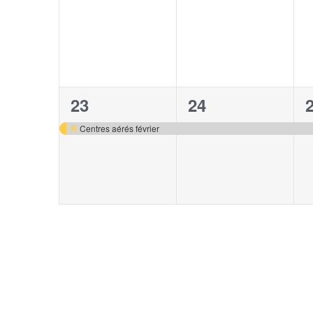
1
1
23
24
évènement,
évènement,
Centres aérés février
Mis
en
avant