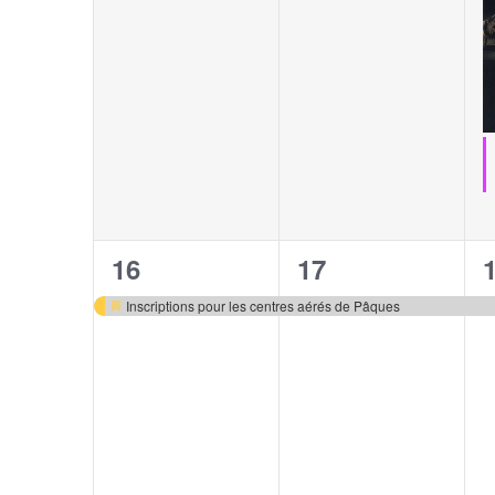
1
1
16
17
évènement,
évènement,
Inscriptions pour les centres aérés de Pâques
Mis
en
avant