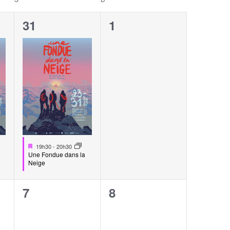
1
0
31
1
,
évènement,
évènement,
Mis
19h30
-
20h30
en
Une Fondue dans la
avant
Neige
0
0
7
8
,
évènement,
évènement,