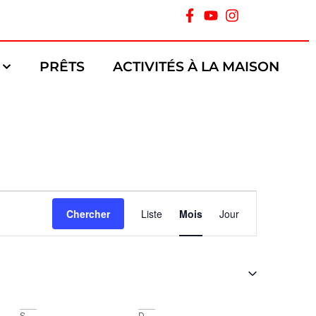
PRÊTS
ACTIVITÉS À LA MAISON
Navigation
Chercher
Liste
Mois
Jour
de
vues
Évènement
S
D