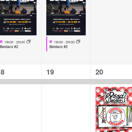
Mis
Mis
19h30
-
20h30
19h30
-
20h30
en
en
Beldanz #2
Beldanz #2
avant
avant
1
1
2
18
19
20
évènement,
évènement,
évènement