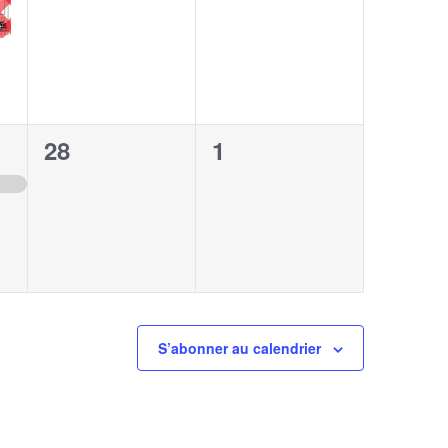
0
0
28
1
,
évènement,
évènement,
S’abonner au calendrier