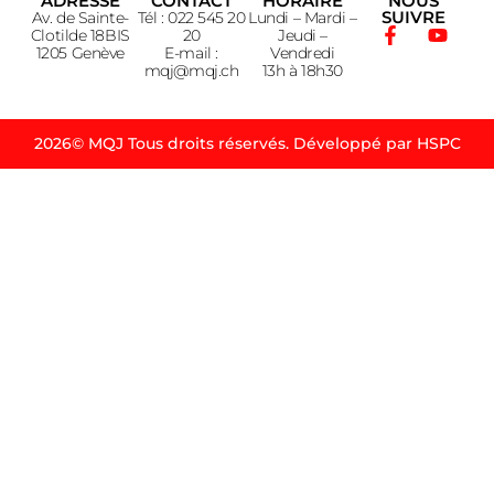
ADRESSE
CONTACT
HORAIRE
NOUS
SUIVRE
Av. de Sainte-
Tél : 022 545 20
Lundi – Mardi –
Clotilde 18BIS
20
Jeudi –
1205 Genève
E-mail :
Vendredi
mqj@mqj.ch
13h à 18h30
2026© MQJ Tous droits réservés. Développé par HSPC