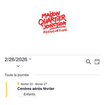
2/26/2026
Rech
Na
Recherche
Jour
Sélectionnez
de
une
et
date.
Toute la journée
vu
navig
Év
Mis
février 23
-
février 27
de
en
Centres aérés février
avant
Enfants
vues