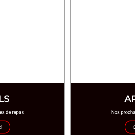
LS
A
es de repas
Nos procha
ci
C