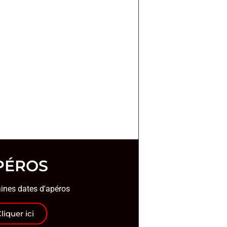
PÉROS
ines dates d'apéros
liquer ici