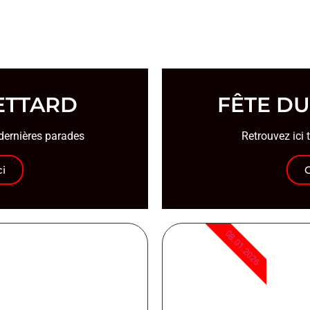
ETTARD
FÊTE D
dernières parades
Retrouvez ici 
ci
C
08.01.2026