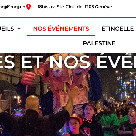
mqj@mqj.ch
18bis av. Ste-Clotilde, 1205 Genève
EILS
NOS ÉVÉNEMENTS
ÉTINCELLE
PALESTINE
ES ET NOS ÉV