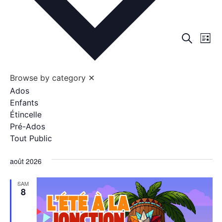
Rech
Na
Recherche
Liste
de
et
vu
navig
Browse by category
✕
Év
Ados
de
Enfants
vues
Étincelle
Pré-Ados
Évèn
Tout Public
août 2026
SAM
8