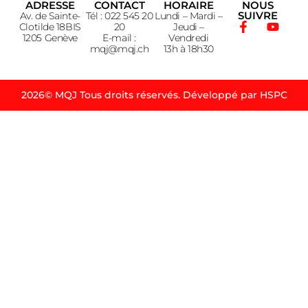
ADRESSE
CONTACT
HORAIRE
NOUS
SUIVRE
Av. de Sainte-
Tél : 022 545 20
Lundi – Mardi –
Clotilde 18BIS
20
Jeudi –
1205 Genève
E-mail :
Vendredi
mqj@mqj.ch
13h à 18h30
2026© MQJ Tous droits réservés. Développé par HSPC