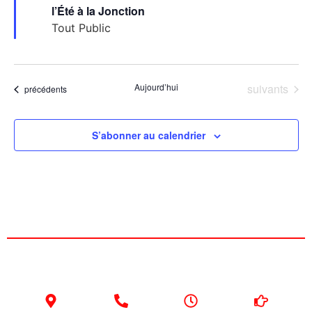
en
l’Été à la Jonction
avant
Tout Public
Évènements
Aujourd’hui
suivants
Évènements
précédents
S’abonner au calendrier