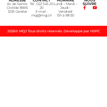
ADRESSE
CONTACT
HORAIRE
NOUS
SUIVRE
Av. de Sainte-
Tél : 022 545 20
Lundi – Mardi –
Clotilde 18BIS
20
Jeudi –
1205 Genève
E-mail :
Vendredi
mqj@mqj.ch
13h à 18h30
2026© MQJ Tous droits réservés. Développé par HSPC