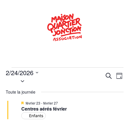
2/24/2026
Rech
Na
Recherche
Jour
Sélectionnez
de
une
et
date.
Toute la journée
vu
navig
Év
Mis
février 23
-
février 27
de
en
Centres aérés février
avant
Enfants
vues