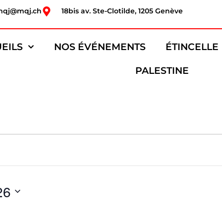
mqj@mqj.ch
18bis av. Ste-Clotilde, 1205 Genève
EILS
NOS ÉVÉNEMENTS
ÉTINCELLE
PALESTINE
26