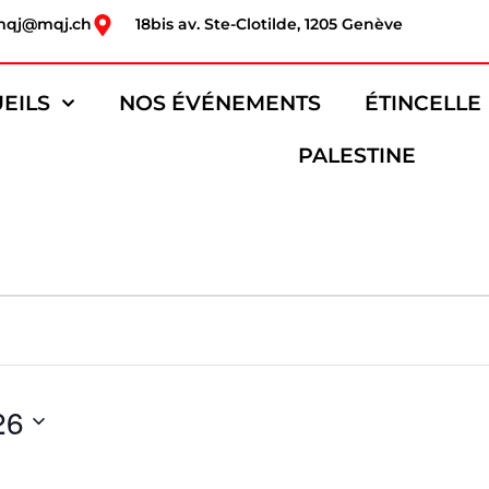
mqj@mqj.ch
18bis av. Ste-Clotilde, 1205 Genève
EILS
NOS ÉVÉNEMENTS
ÉTINCELLE
PALESTINE
26