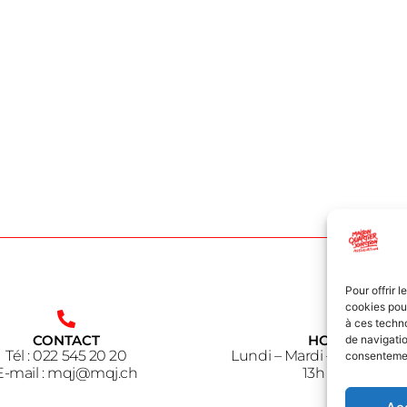
Pour offrir 
cookies pour
à ces techn
CONTACT
HORAIRE
de navigatio
Tél : 022 545 20 20
Lundi – Mardi – Jeudi – V
consentement
E-mail : mqj@mqj.ch
13h à 18h30