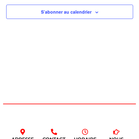
de
S’abonner au calendrier
vues
Évèn