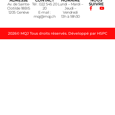
ADRESSE
CONTACT
HORAIRE
NOUS
SUIVRE
Av. de Sainte-
Tél : 022 545 20
Lundi – Mardi –
Clotilde 18BIS
20
Jeudi –
1205 Genève
E-mail :
Vendredi
mqj@mqj.ch
13h à 18h30
2026© MQJ Tous droits réservés. Développé par HSPC