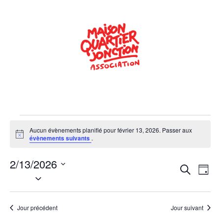
Aucun évènements planifié pour février 13, 2026. Passer aux
Notice
évènements suivants
.
2/13/2026
Rech
Na
Recherche
Jour
Sélectionnez
de
une
et
date.
vu
navig
Jour précédent
Jour suivant
Év