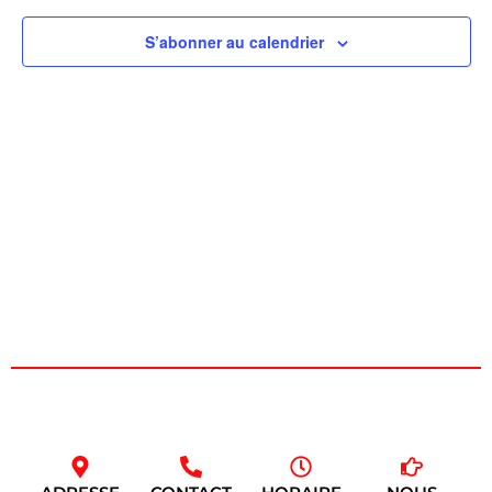
de
S’abonner au calendrier
vues
Évèn