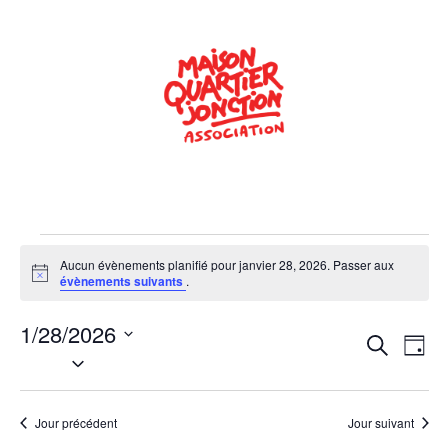
Aucun évènements planifié pour janvier 28, 2026. Passer aux
Notice
évènements suivants
.
1/28/2026
Rech
Na
Recherche
Jour
Sélectionnez
de
une
et
date.
vu
navig
Jour précédent
Jour suivant
Év