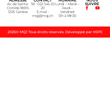
ADRESSE
CONTACT
HORAIRE
NOUS
SUIVRE
Av. de Sainte-
Tél : 022 545 20
Lundi – Mardi –
Clotilde 18BIS
20
Jeudi –
1205 Genève
E-mail :
Vendredi
mqj@mqj.ch
13h à 18h30
2026© MQJ Tous droits réservés. Développé par HSPC