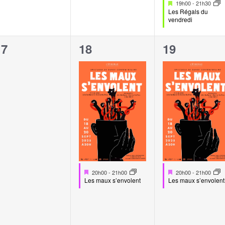
Mis
19h00
-
21h30
en
Les Régals du
avant
vendredi
0
1
1
17
18
19
évènement,
évènement,
évènement
Mis
Mis
20h00
-
21h00
20h00
-
21h00
en
en
Les maux s’envolent
Les maux s’envolent
avant
avant