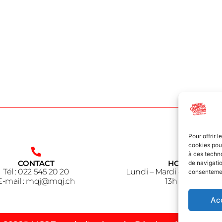
Pour offrir 
cookies pour
à ces techn
CONTACT
HORAIRE
de navigatio
Tél : 022 545 20 20
Lundi – Mardi – Jeudi – V
consentement
E-mail : mqj@mqj.ch
13h à 18h30
Ac