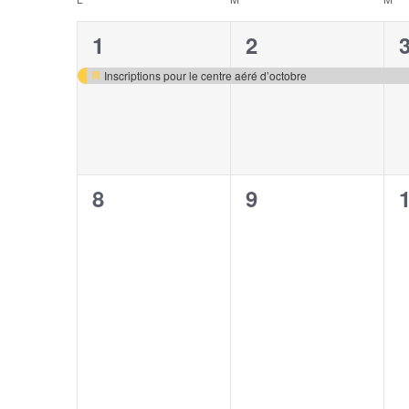
Calendrier
Évènements
de
1
1
1
2
Évènements
évènement,
évènement,
Inscriptions pour le centre aéré d’octobre
Mis
en
avant
0
0
8
9
évènement,
évènement,