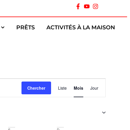
PRÊTS
ACTIVITÉS À LA MAISON
Navigation
Chercher
Liste
Mois
Jour
de
vues
Évènement
S
D