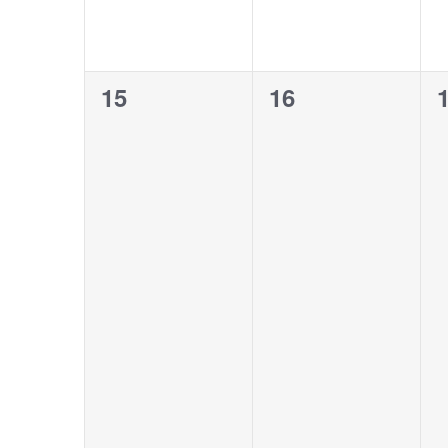
0
0
15
16
évènement,
évènement,