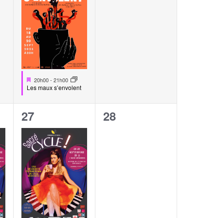
Mis
20h00
-
21h00
en
Les maux s’envolent
avant
1
0
27
28
,
évènement,
évènement,