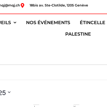
mqj@mqj.ch
18bis av. Ste-Clotilde, 1205 Genève
EILS
NOS ÉVÉNEMENTS
ÉTINCELLE
PALESTINE
25
J
V