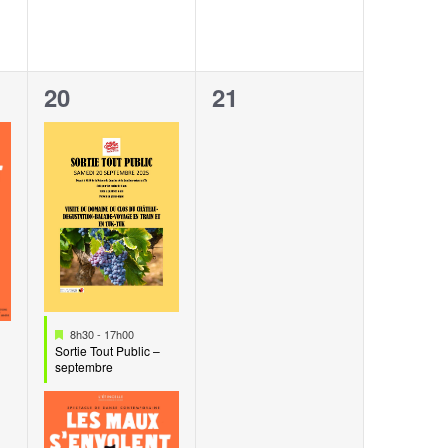
2
0
20
21
,
évènements,
évènement,
Mis
8h30
-
17h00
en
Sortie Tout Public –
avant
septembre