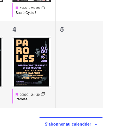
Mis
19h00
-
20h00
en
Sacré Cycle !
avant
1
0
4
5
,
évènement,
évènement,
Mis
20h00
-
21h30
en
Paroles
avant
S’abonner au calendrier