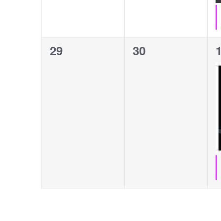
0
0
29
30
évènement,
évènement,