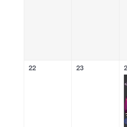
0
0
22
23
évènement,
évènement,