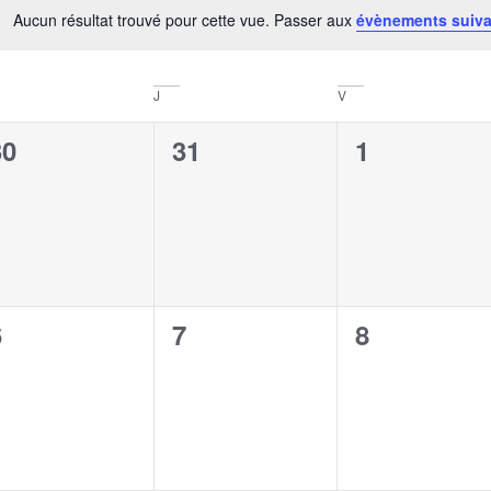
Aucun résultat trouvé pour cette vue. Passer aux
évènements suiv
Notice
J
V
0
0
0
30
31
1
évènement,
évènement,
évènement
0
0
0
6
7
8
évènement,
évènement,
évènement