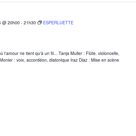
4 @ 20h00
-
21h30
ESPERLUETTE
mour ne tient qu'à un fil... Tanja Muller : Flûte. violoncelle,
nier : voix, accordéon, diatonique Iraz Diaz : Mise en scène