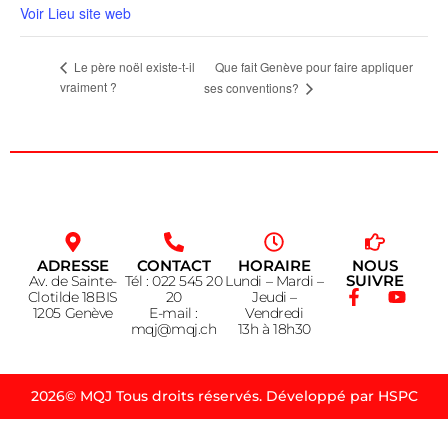
Voir Lieu site web
Que fait Genève pour faire appliquer
Le père noël existe-t-il
vraiment ?
ses conventions?
ADRESSE
CONTACT
HORAIRE
NOUS
SUIVRE
Av. de Sainte-
Tél : 022 545 20
Lundi – Mardi –
Clotilde 18BIS
20
Jeudi –
1205 Genève
E-mail :
Vendredi
mqj@mqj.ch
13h à 18h30
2026© MQJ Tous droits réservés. Développé par HSPC