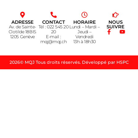
ADRESSE
CONTACT
HORAIRE
NOUS
SUIVRE
Av. de Sainte-
Tél : 022 545 20
Lundi – Mardi –
Clotilde 18BIS
20
Jeudi –
1205 Genève
E-mail :
Vendredi
mqj@mqj.ch
13h à 18h30
2026© MQJ Tous droits réservés. Développé par HSPC