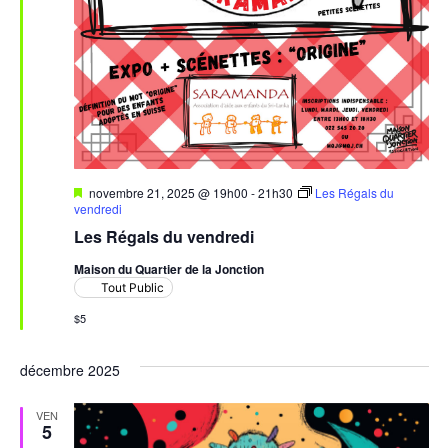
Mis
novembre 21, 2025 @ 19h00
-
21h30
Les Régals du
en
vendredi
avant
Les Régals du vendredi
Maison du Quartier de la Jonction
Tout Public
$5
décembre 2025
VEN
5