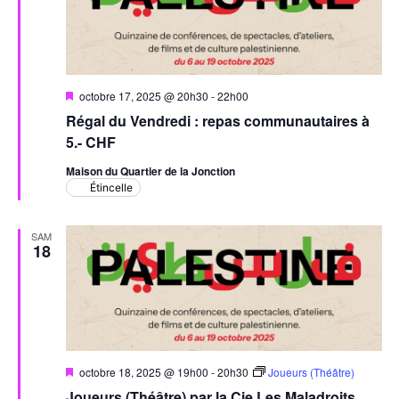
Mis
octobre 17, 2025 @ 20h30
-
22h00
en
Régal du Vendredi : repas communautaires à
avant
5.- CHF
Maison du Quartier de la Jonction
Étincelle
SAM
18
Mis
octobre 18, 2025 @ 19h00
-
20h30
Joueurs (Théâtre)
en
Joueurs (Théâtre) par la Cie Les Maladroits