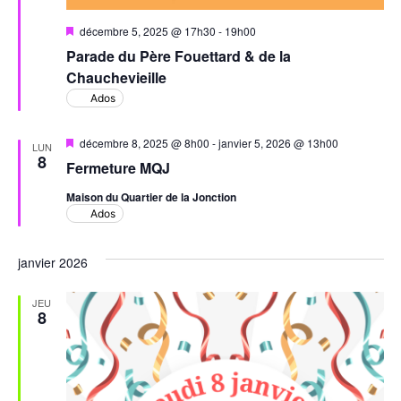
Mis
décembre 5, 2025 @ 17h30
-
19h00
en
Parade du Père Fouettard & de la
avant
Chauchevieille
Ados
Mis
décembre 8, 2025 @ 8h00
-
janvier 5, 2026 @ 13h00
LUN
en
8
Fermeture MQJ
avant
Maison du Quartier de la Jonction
Ados
janvier 2026
JEU
8