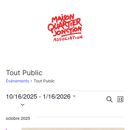
Tout Public
Évènements
Tout Public
10/16/2025
 - 
1/16/2026
Rech
Na
Recherche
Liste
Sélectionnez
de
une
et
date.
vu
octobre 2025
navig
Év