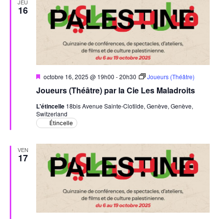
de
JEU
16
vues
Évèn
Mis
octobre 16, 2025 @ 19h00
-
20h30
Joueurs (Théâtre)
en
Joueurs (Théâtre) par la Cie Les Maladroits
avant
L'étincelle
18bis Avenue Sainte-Clotilde, Genève, Genève,
Switzerland
Étincelle
VEN
17