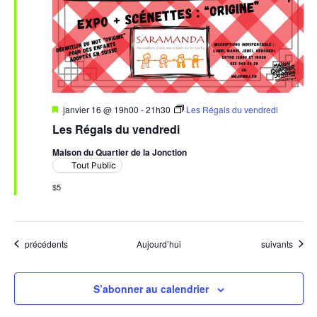
Mis
janvier 16 @ 19h00
-
21h30
Les Régals du vendredi
en
Les Régals du vendredi
avant
Maison du Quartier de la Jonction
Tout Public
$5
Évènements
Évènements
précédents
Aujourd’hui
suivants
S’abonner au calendrier