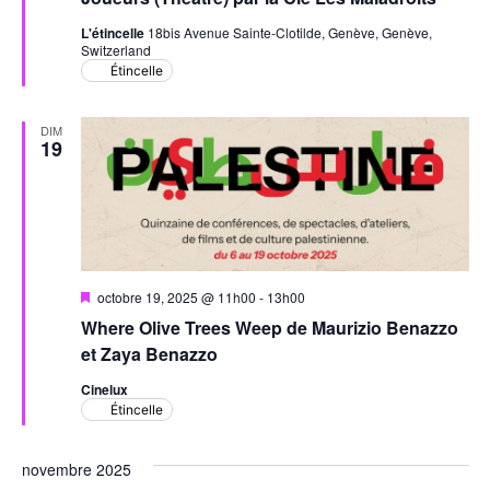
avant
L'étincelle
18bis Avenue Sainte-Clotilde, Genève, Genève,
Switzerland
Étincelle
DIM
19
Mis
octobre 19, 2025 @ 11h00
-
13h00
en
Where Olive Trees Weep de Maurizio Benazzo
avant
et Zaya Benazzo
Cinelux
Étincelle
novembre 2025