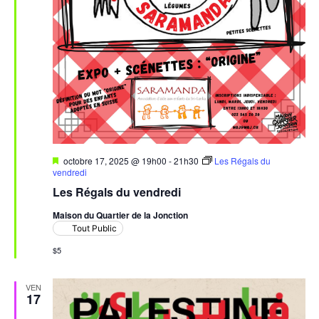
Mis
octobre 17, 2025 @ 19h00
-
21h30
Les Régals du
en
vendredi
avant
Les Régals du vendredi
Maison du Quartier de la Jonction
Tout Public
$5
VEN
17