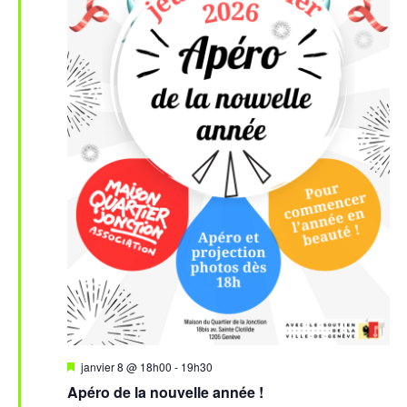
Mis
janvier 8 @ 18h00
-
19h30
en
Apéro de la nouvelle année !
avant