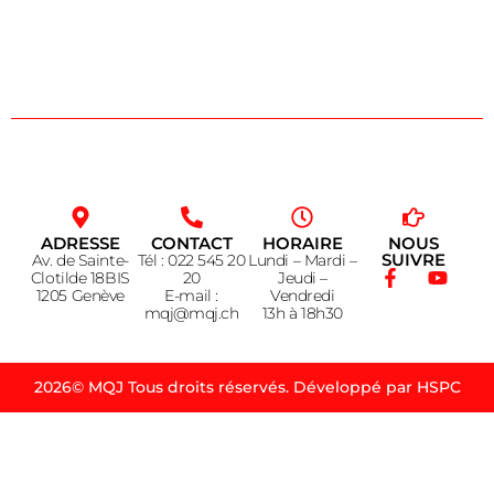
ADRESSE
CONTACT
HORAIRE
NOUS
SUIVRE
Av. de Sainte-
Tél : 022 545 20
Lundi – Mardi –
Clotilde 18BIS
20
Jeudi –
1205 Genève
E-mail :
Vendredi
mqj@mqj.ch
13h à 18h30
2026© MQJ Tous droits réservés. Développé par HSPC