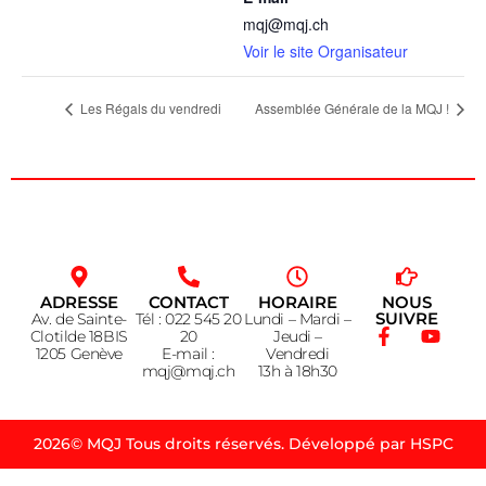
mqj@mqj.ch
Voir le site Organisateur
Les Régals du vendredi
Assemblée Générale de la MQJ !
ADRESSE
CONTACT
HORAIRE
NOUS
SUIVRE
Av. de Sainte-
Tél : 022 545 20
Lundi – Mardi –
Clotilde 18BIS
20
Jeudi –
1205 Genève
E-mail :
Vendredi
mqj@mqj.ch
13h à 18h30
2026© MQJ Tous droits réservés. Développé par HSPC