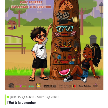
Mis
juillet 27 @ 15h00
-
août 15 @ 20h00
en
l’Été à la Jonction
avant