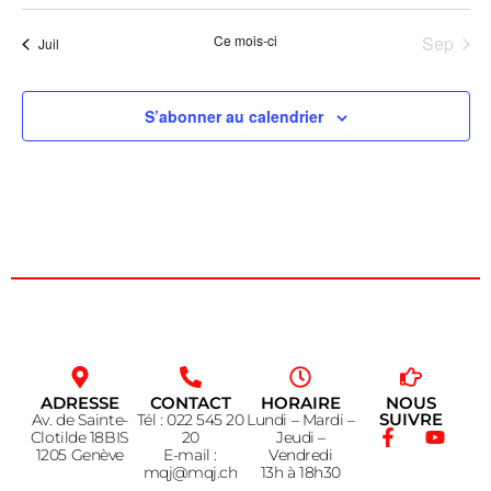
Ce mois-ci
Sep
Juil
S’abonner au calendrier
ADRESSE
CONTACT
HORAIRE
NOUS
SUIVRE
Av. de Sainte-
Tél : 022 545 20
Lundi – Mardi –
Clotilde 18BIS
20
Jeudi –
1205 Genève
E-mail :
Vendredi
mqj@mqj.ch
13h à 18h30