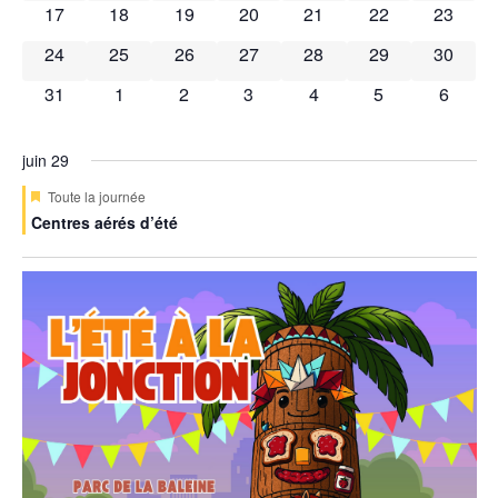
Évèn
0 évènements
0 évènements
0 évènements
0 évènements
0 évènements
0 évènements
0 évène
17
18
19
20
21
22
23
0 évènements
0 évènements
0 évènements
0 évènements
0 évènements
0 évènements
0 évène
24
25
26
27
28
29
30
0 évènements
0 évènements
0 évènements
0 évènements
0 évènements
0 évènements
0 évèn
31
1
2
3
4
5
6
juin 29
Mis
Toute la journée
en
Centres aérés d’été
avant