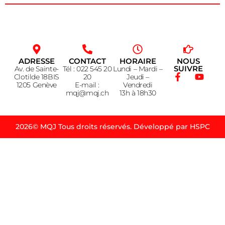
ADRESSE
CONTACT
HORAIRE
NOUS
SUIVRE
Av. de Sainte-
Tél : 022 545 20
Lundi – Mardi –
Clotilde 18BIS
20
Jeudi –
1205 Genève
E-mail :
Vendredi
mqj@mqj.ch
13h à 18h30
2026© MQJ Tous droits réservés. Développé par HSPC