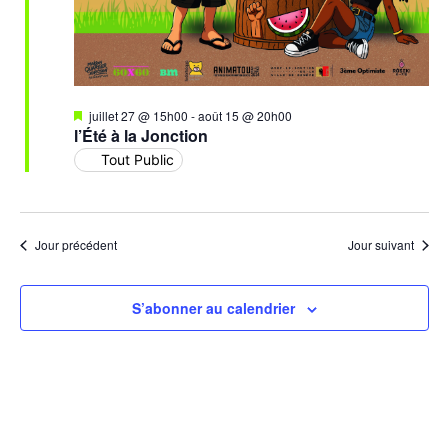
Mis
juillet 27 @ 15h00
-
août 15 @ 20h00
en
l’Été à la Jonction
avant
Tout Public
Jour précédent
Jour suivant
S’abonner au calendrier