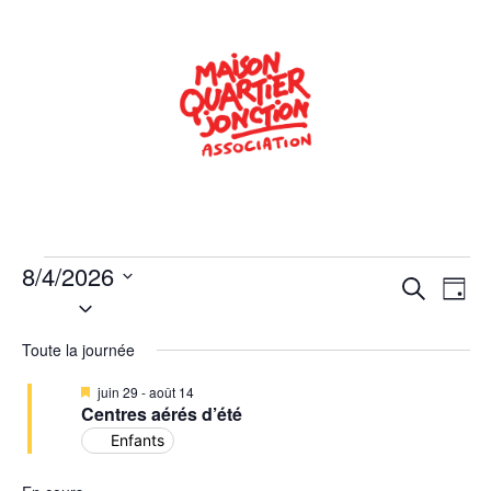
8/4/2026
Rech
Na
Recherche
Jour
Sélectionnez
de
une
et
date.
Toute la journée
vu
navig
Év
Mis
juin 29
-
août 14
de
en
Centres aérés d’été
avant
Enfants
vues