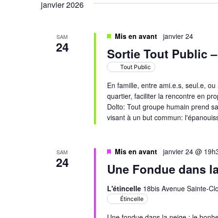
janvier 2026
Évènements
Mis en avant
janvier 24
SAM
24
Sortie Tout Public –
Tout Public
En famille, entre ami.e.s, seul.e, o
quartier, faciliter la rencontre en p
Dolto: Tout groupe humain prend sa r
visant à un but commun: l'épanoui
Mis en avant
janvier 24 @ 19h
SAM
24
Une Fondue dans la
L'étincelle
18bis Avenue Sainte-Clo
Étincelle
Une fondue dans la neige : le bonhe