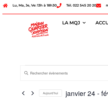
Lu, Ma, Je, Ve: 13h à 18h30
Tél. 022 545 20 20
LA MQJ
ACCU
Recherche
Saisir
mot-
et
clé.
Rechercher
Évènements
navigation
par
janvier 24
 - 
fé
mot-
Aujourd’hui
de
clé.
Sélectionnez
une
vues
date.