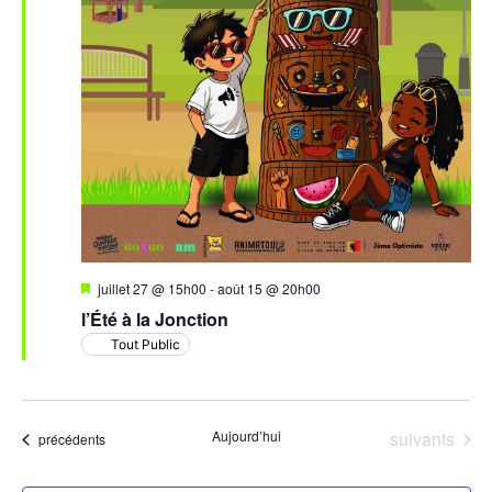
Mis
juillet 27 @ 15h00
-
août 15 @ 20h00
en
l’Été à la Jonction
avant
Tout Public
Évènements
Aujourd’hui
suivants
Évènements
précédents