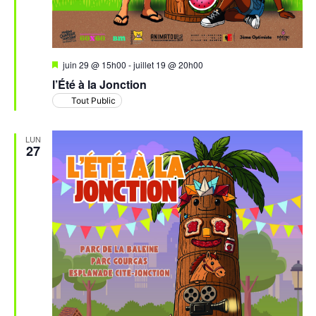
Mis
juin 29 @ 15h00
-
juillet 19 @ 20h00
en
l’Été à la Jonction
avant
Tout Public
LUN
27