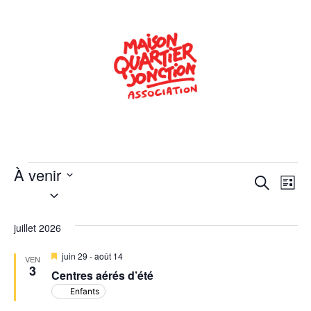
À venir
Rech
Na
Recherche
Liste
Sélectionnez
de
une
et
date.
vu
juillet 2026
navig
Év
Mis
juin 29
-
août 14
de
VEN
en
3
Centres aérés d’été
avant
vues
Enfants