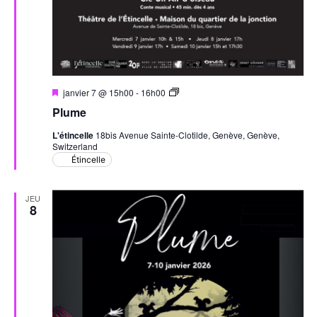
Mis
Plume
janvier 7 @ 15h00
-
16h00
en
Plume
avant
L'étincelle
18bis Avenue Sainte-Clotilde, Genève, Genève,
Switzerland
Étincelle
JEU
8