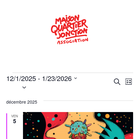
12/1/2025
 - 
1/23/2026
Rech
Na
Recherche
Liste
Sélectionnez
de
une
et
date.
vu
décembre 2025
navig
Év
de
VEN
5
vues