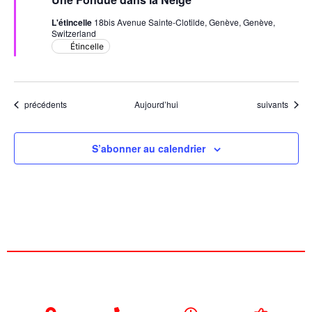
avant
L'étincelle
18bis Avenue Sainte-Clotilde, Genève, Genève,
Switzerland
Étincelle
Évènements
Évènements
précédents
Aujourd’hui
suivants
S’abonner au calendrier