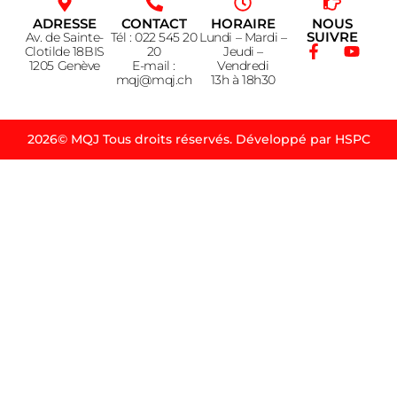
ADRESSE
CONTACT
HORAIRE
NOUS
SUIVRE
Av. de Sainte-
Tél : 022 545 20
Lundi – Mardi –
Clotilde 18BIS
20
Jeudi –
1205 Genève
E-mail :
Vendredi
mqj@mqj.ch
13h à 18h30
2026© MQJ Tous droits réservés. Développé par HSPC