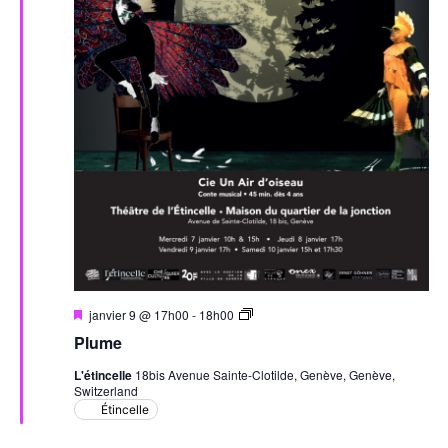
Mis
Plume
janvier 9 @ 17h00
-
18h00
en
Plume
avant
L'étincelle
18bis Avenue Sainte-Clotilde, Genève, Genève,
Switzerland
Étincelle