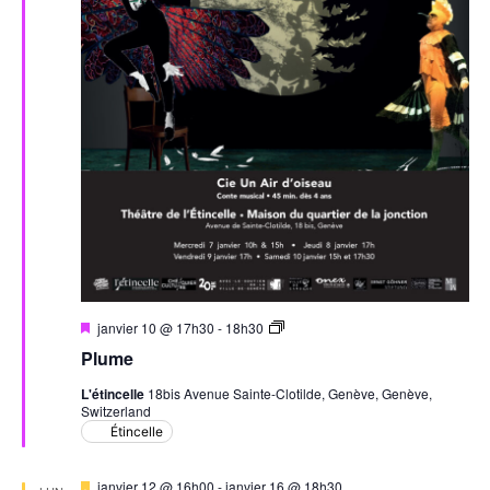
Mis
Plume
janvier 10 @ 17h30
-
18h30
en
Plume
avant
L'étincelle
18bis Avenue Sainte-Clotilde, Genève, Genève,
Switzerland
Étincelle
Mis
janvier 12 @ 16h00
-
janvier 16 @ 18h30