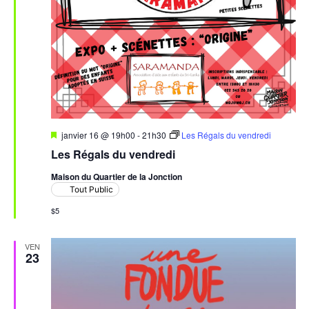
Mis
janvier 16 @ 19h00
-
21h30
Les Régals du vendredi
en
Les Régals du vendredi
avant
Maison du Quartier de la Jonction
Tout Public
$5
VEN
23