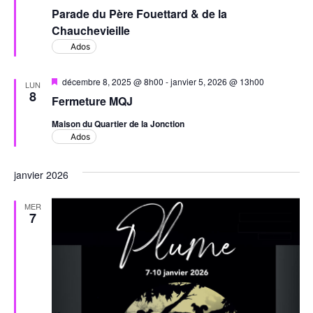
en
Parade du Père Fouettard & de la
avant
Chauchevieille
Ados
Mis
décembre 8, 2025 @ 8h00
-
janvier 5, 2026 @ 13h00
LUN
en
8
Fermeture MQJ
avant
Maison du Quartier de la Jonction
Ados
janvier 2026
MER
7