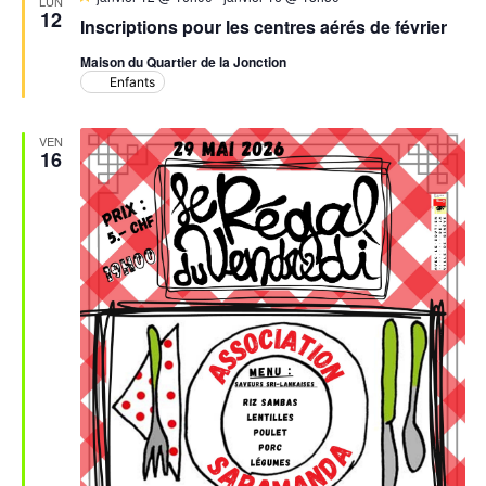
LUN
en
12
Inscriptions pour les centres aérés de février
avant
Maison du Quartier de la Jonction
Enfants
VEN
16