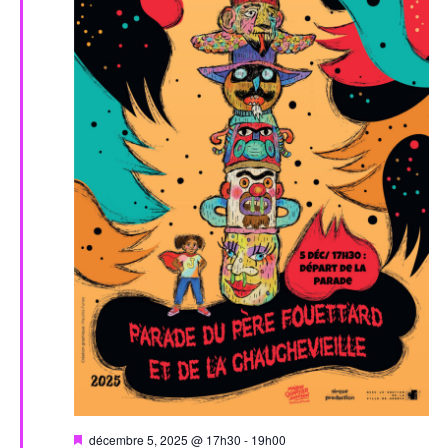
Évèn
Mis
décembre 5, 2025 @ 17h30
-
19h00