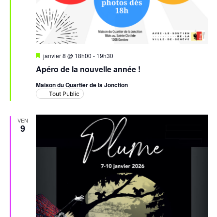
Mis
janvier 8 @ 18h00
-
19h30
en
Apéro de la nouvelle année !
avant
Maison du Quartier de la Jonction
Tout Public
VEN
9