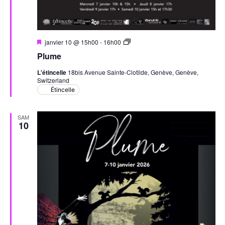
Mis
Plume
janvier 10 @ 15h00
-
16h00
en
Plume
avant
L'étincelle
18bis Avenue Sainte-Clotilde, Genève, Genève,
Switzerland
Étincelle
SAM
10