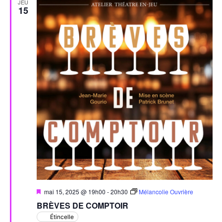
JEU
15
Mis
mai 15, 2025 @ 19h00
-
20h30
Mélancolie Ouvrière
en
BRÈVES DE COMPTOIR
avant
Étincelle