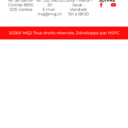
SUIVRE
Av. de Sainte-
Tél : 022 545 20
Lundi – Mardi –
Clotilde 18BIS
20
Jeudi –
1205 Genève
E-mail :
Vendredi
mqj@mqj.ch
13h à 18h30
2026© MQJ Tous droits réservés. Développé par HSPC