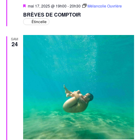
Mis
mai 17, 2025 @ 19h00
-
20h30
Mélancolie Ouvrière
en
BRÈVES DE COMPTOIR
avant
Étincelle
SAM
24