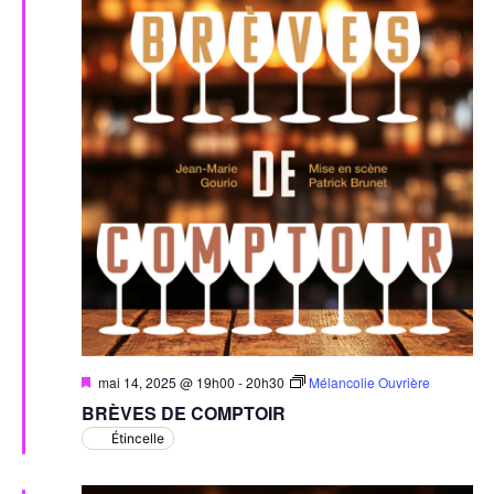
Mis
mai 14, 2025 @ 19h00
-
20h30
Mélancolie Ouvrière
en
BRÈVES DE COMPTOIR
avant
Étincelle