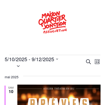
5/10/2025
 - 
9/12/2025
Rech
Na
Recherche
Liste
Sélectionnez
de
une
et
date.
vu
mai 2025
navig
Év
de
SAM
10
vues