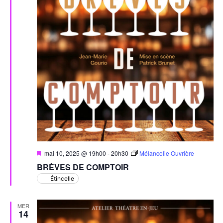
Évèn
Mis
mai 10, 2025 @ 19h00
-
20h30
Mélancolie Ouvrière
en
BRÈVES DE COMPTOIR
avant
Étincelle
MER
14