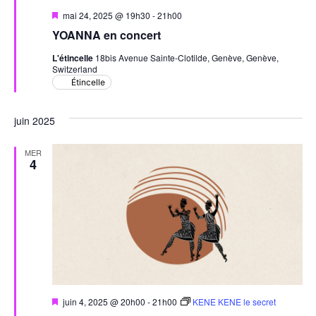
Mis
mai 24, 2025 @ 19h30
-
21h00
en
YOANNA en concert
avant
L'étincelle
18bis Avenue Sainte-Clotilde, Genève, Genève,
Switzerland
Étincelle
juin 2025
MER
4
Mis
juin 4, 2025 @ 20h00
-
21h00
KENE KENE le secret
en