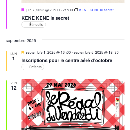
Mis
juin 7, 2025 @ 20h00
-
21h00
KENE KENE le secret
en
KENE KENE le secret
avant
Étincelle
septembre 2025
Mis
septembre 1, 2025 @ 16h00
-
septembre 5, 2025 @ 18h30
LUN
en
1
Inscriptions pour le centre aéré d’octobre
avant
Enfants
VEN
12