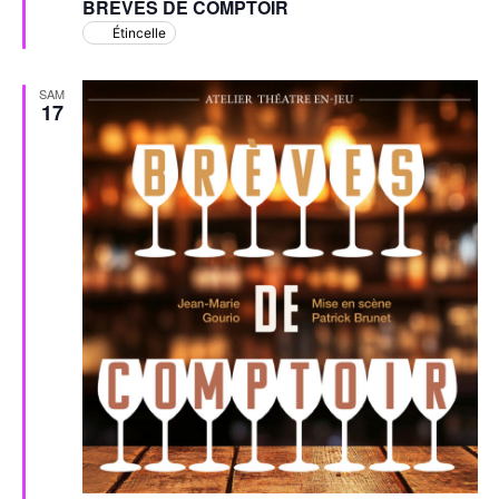
BRÈVES DE COMPTOIR
avant
Étincelle
SAM
17