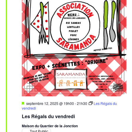
Mis
septembre 12, 2025 @ 19h00
-
21h30
Les Régals du
en
vendredi
avant
Les Régals du vendredi
Maison du Quartier de la Jonction
Tout Public