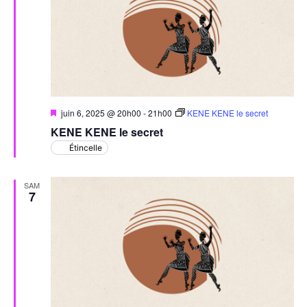
Mis
juin 6, 2025 @ 20h00
-
21h00
KENE KENE le secret
en
KENE KENE le secret
avant
Étincelle
SAM
7