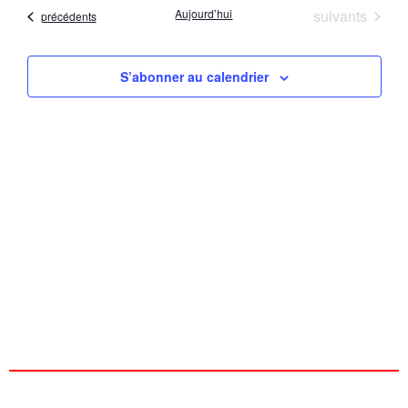
date
vu
Évènements
Aujourd’hui
suivants
Évènements
précédents
naviga
Év
de
S’abonner au calendrier
vues
Évène