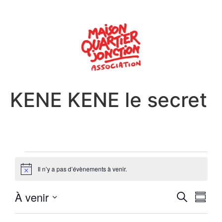
KENE KENE le secret
Il n’y a pas d’évènements à venir.
Notice
Reche
Nav
À venir
Recherche
Résum
Sélectionnez
de
et
la