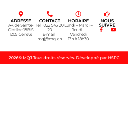
ADRESSE
CONTACT
HORAIRE
NOUS
SUIVRE
Av. de Sainte-
Tél : 022 545 20
Lundi – Mardi –
Clotilde 18BIS
20
Jeudi –
1205 Genève
E-mail :
Vendredi
mqj@mqj.ch
13h à 18h30
2026© MQJ Tous droits réservés. Développé par HSPC