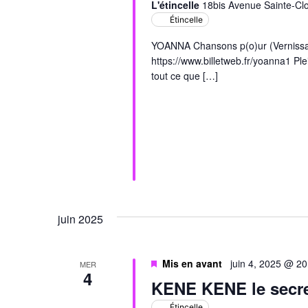
L'étincelle
18bis Avenue Sainte-Clo
Étincelle
YOANNA Chansons p(o)ur (Vernissa
https://www.billetweb.fr/yoanna1 Ple
tout ce que […]
juin 2025
Mis en avant
juin 4, 2025 @ 2
MER
4
KENE KENE le secr
Étincelle