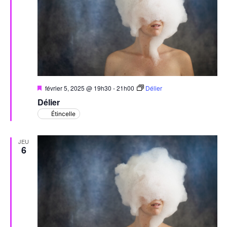
Évèn
Mis
février 5, 2025 @ 19h30
-
21h00
Délier
en
Délier
avant
Étincelle
JEU
6