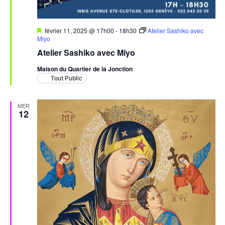
Mis
février 11, 2025 @ 17h00
-
18h30
Atelier Sashiko avec
en
Miyo
avant
Atelier Sashiko avec Miyo
Maison du Quartier de la Jonction
Tout Public
MER
12