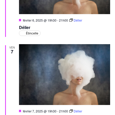
Mis
février 6, 2025 @ 19h30
-
21h00
Délier
en
Délier
avant
Étincelle
VEN
7
Mis
février 7, 2025 @ 19h30
-
21h00
Délier
en