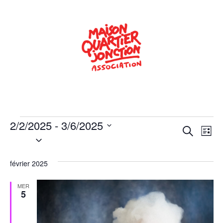
2/2/2025
 - 
3/6/2025
Rech
Na
Recherche
Liste
Sélectionnez
de
une
et
date.
vu
février 2025
navig
Év
de
MER
5
vues