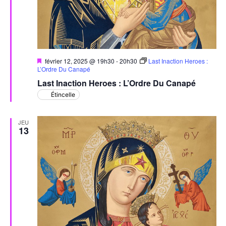
Mis
février 12, 2025 @ 19h30
-
20h30
Last Inaction Heroes :
en
L’Ordre Du Canapé
avant
Last Inaction Heroes : L’Ordre Du Canapé
Étincelle
JEU
13