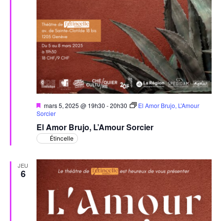
Mis
mars 5, 2025 @ 19h30
-
20h30
El Amor Brujo, L’Amour
en
Sorcier
avant
El Amor Brujo, L’Amour Sorcier
Étincelle
JEU
6