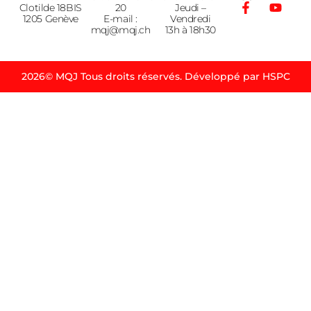
Clotilde 18BIS
20
Jeudi –
1205 Genève
E-mail :
Vendredi
mqj@mqj.ch
13h à 18h30
2026© MQJ Tous droits réservés. Développé par HSPC