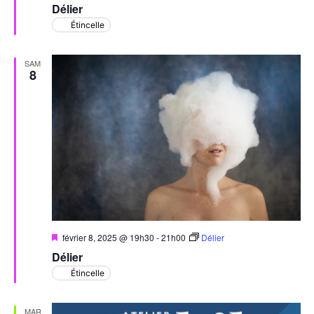
Délier
avant
Étincelle
SAM
8
Mis
février 8, 2025 @ 19h30
-
21h00
Délier
en
Délier
avant
Étincelle
MAR