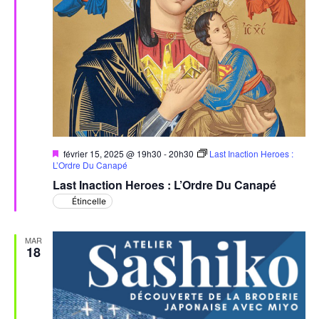
Mis
février 15, 2025 @ 19h30
-
20h30
Last Inaction Heroes :
en
L’Ordre Du Canapé
avant
Last Inaction Heroes : L’Ordre Du Canapé
Étincelle
MAR
18