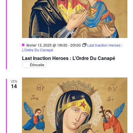
Mis
février 13, 2025 @ 19h30
-
20h30
Last Inaction Heroes :
en
L’Ordre Du Canapé
avant
Last Inaction Heroes : L’Ordre Du Canapé
Étincelle
VEN
14