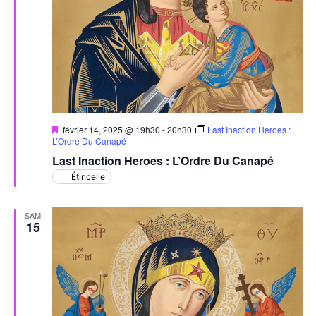
Mis
février 14, 2025 @ 19h30
-
20h30
Last Inaction Heroes :
en
L’Ordre Du Canapé
avant
Last Inaction Heroes : L’Ordre Du Canapé
Étincelle
SAM
15