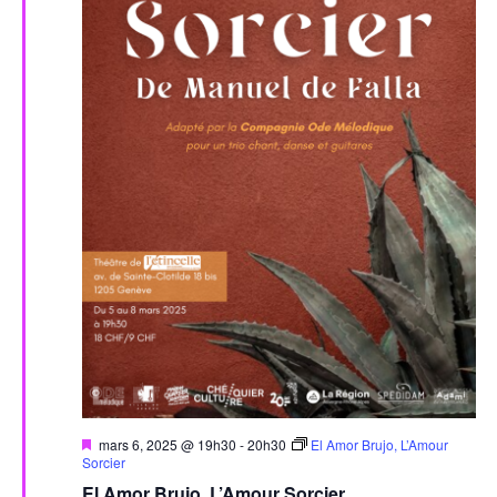
Mis
mars 6, 2025 @ 19h30
-
20h30
El Amor Brujo, L’Amour
en
Sorcier
avant
El Amor Brujo, L’Amour Sorcier