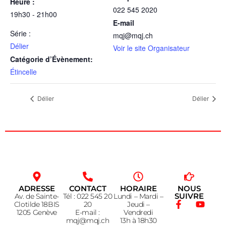
Heure :
022 545 2020
19h30 - 21h00
E-mail
Série :
mqj@mqj.ch
Délier
Voir le site Organisateur
Catégorie d’Évènement:
Étincelle
Délier
Délier
ADRESSE
CONTACT
HORAIRE
NOUS
SUIVRE
Av. de Sainte-
Tél : 022 545 20
Lundi – Mardi –
Clotilde 18BIS
20
Jeudi –
1205 Genève
E-mail :
Vendredi
mqj@mqj.ch
13h à 18h30