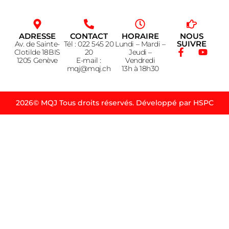
ADRESSE
CONTACT
HORAIRE
NOUS
SUIVRE
Av. de Sainte-
Tél : 022 545 20
Lundi – Mardi –
Clotilde 18BIS
20
Jeudi –
1205 Genève
E-mail :
Vendredi
mqj@mqj.ch
13h à 18h30
2026© MQJ Tous droits réservés. Développé par HSPC