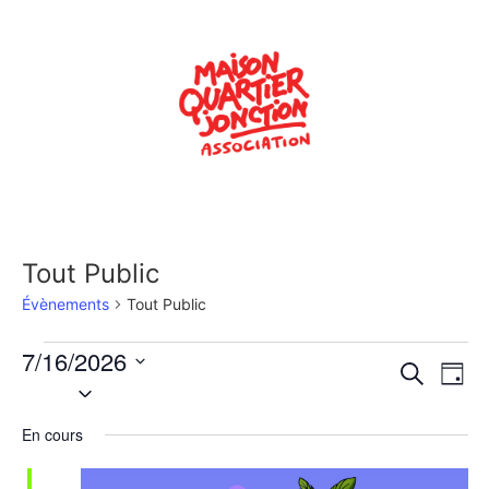
Tout Public
Évènements
Tout Public
7/16/2026
Rech
Na
Recherche
Jour
Sélectionnez
de
une
et
date.
En cours
vu
navig
Év