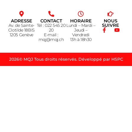
ADRESSE
CONTACT
HORAIRE
NOUS
SUIVRE
Av. de Sainte-
Tél : 022 545 20
Lundi – Mardi –
Clotilde 18BIS
20
Jeudi –
1205 Genève
E-mail :
Vendredi
mqj@mqj.ch
13h à 18h30
2026© MQJ Tous droits réservés. Développé par HSPC