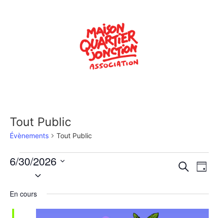
Tout Public
Évènements
Tout Public
6/30/2026
Rech
Na
Recherche
Jour
Sélectionnez
de
une
et
date.
En cours
vu
navig
Év