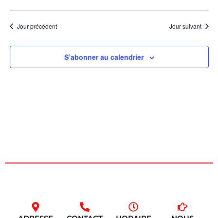
de
une
et
date.
vu
navig
Jour précédent
Jour suivant
Év
de
S’abonner au calendrier
vues
Évèn