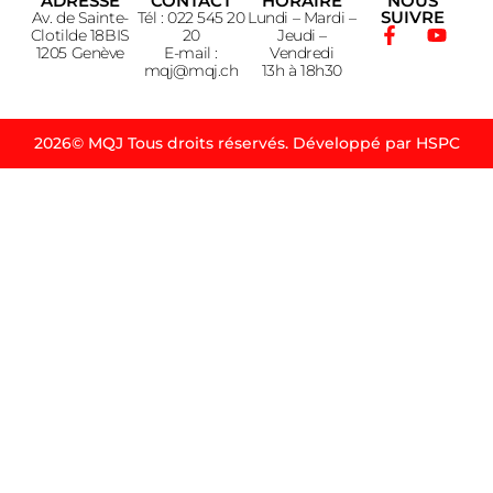
ADRESSE
CONTACT
HORAIRE
NOUS
SUIVRE
Av. de Sainte-
Tél : 022 545 20
Lundi – Mardi –
Clotilde 18BIS
20
Jeudi –
1205 Genève
E-mail :
Vendredi
mqj@mqj.ch
13h à 18h30
2026© MQJ Tous droits réservés. Développé par HSPC