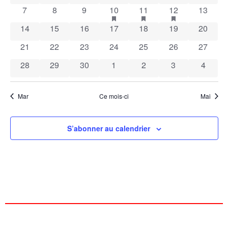
de
0 évènements
0 évènements
0 évènements
1 évènement
has featured évènements
1 évènement
has featured évènement
1 évènement
has featured é
0 évène
7
8
9
10
11
12
13
Évènements
vues
0 évènements
0 évènements
0 évènements
0 évènements
0 évènements
0 évènements
0 évène
14
15
16
17
18
19
20
Évèn
0 évènements
0 évènements
0 évènements
0 évènements
0 évènements
0 évènements
0 évène
21
22
23
24
25
26
27
0 évènements
0 évènements
0 évènements
0 évènements
0 évènements
0 évènements
0 évèn
28
29
30
1
2
3
4
Mar
Ce mois-ci
Mai
S’abonner au calendrier