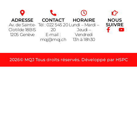
ADRESSE
CONTACT
HORAIRE
NOUS
SUIVRE
Av. de Sainte-
Tél : 022 545 20
Lundi – Mardi –
Clotilde 18BIS
20
Jeudi –
1205 Genève
E-mail :
Vendredi
mqj@mqj.ch
13h à 18h30
2026© MQJ Tous droits réservés. Développé par HSPC