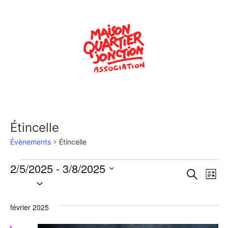
Étincelle
Évènements
Étincelle
2/5/2025
 - 
3/8/2025
Rech
Na
Recherche
Liste
Sélectionnez
de
une
et
date.
vu
février 2025
navig
Év