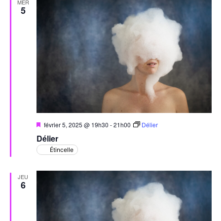
de
MER
5
vues
Évèn
Mis
février 5, 2025 @ 19h30
-
21h00
Délier
en
Délier
avant
Étincelle
JEU
6