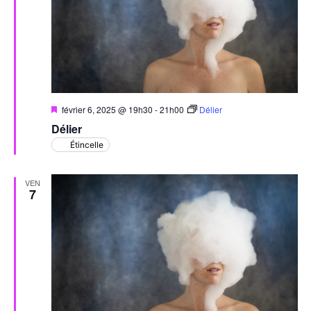
Mis
février 6, 2025 @ 19h30
-
21h00
Délier
en
Délier
avant
Étincelle
VEN
7