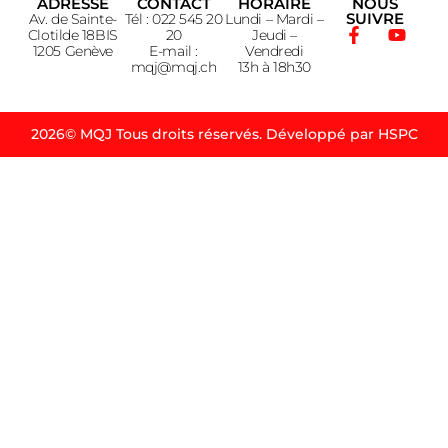
ADRESSE
CONTACT
HORAIRE
NOUS
SUIVRE
Av. de Sainte-
Tél : 022 545 20
Lundi – Mardi –
Clotilde 18BIS
20
Jeudi –
1205 Genève
E-mail :
Vendredi
mqj@mqj.ch
13h à 18h30
2026© MQJ Tous droits réservés. Développé par HSPC