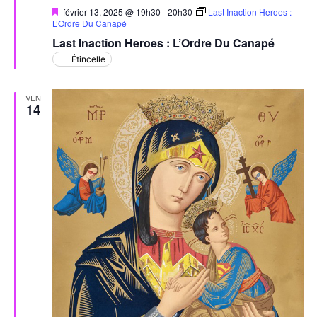
Mis
février 13, 2025 @ 19h30
-
20h30
Last Inaction Heroes :
en
L’Ordre Du Canapé
avant
Last Inaction Heroes : L’Ordre Du Canapé
Étincelle
VEN
14