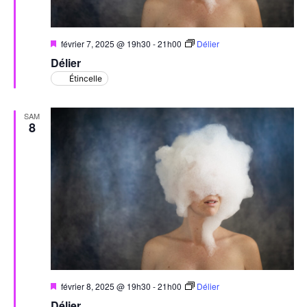
Mis
février 7, 2025 @ 19h30
-
21h00
Délier
en
Délier
avant
Étincelle
SAM
8
Mis
février 8, 2025 @ 19h30
-
21h00
Délier
en
Délier