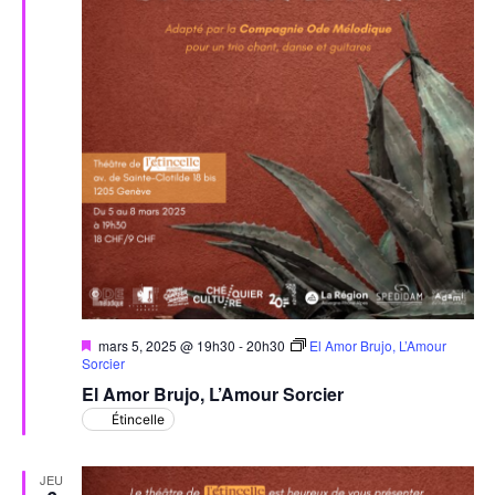
Mis
mars 5, 2025 @ 19h30
-
20h30
El Amor Brujo, L’Amour
en
Sorcier
avant
El Amor Brujo, L’Amour Sorcier
Étincelle
JEU