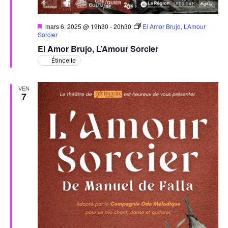
Mis
mars 6, 2025 @ 19h30
-
20h30
El Amor Brujo, L’Amour
en
Sorcier
avant
El Amor Brujo, L’Amour Sorcier
Étincelle
VEN
7