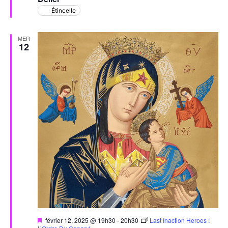
avant
Étincelle
MER
12
Mis
février 12, 2025 @ 19h30
-
20h30
Last Inaction Heroes :
en