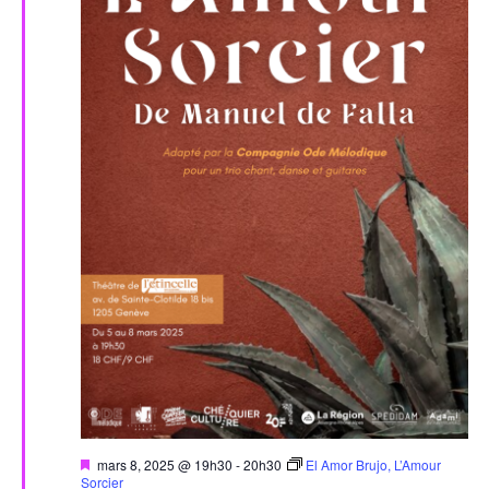
Mis
mars 8, 2025 @ 19h30
-
20h30
El Amor Brujo, L’Amour
en
Sorcier