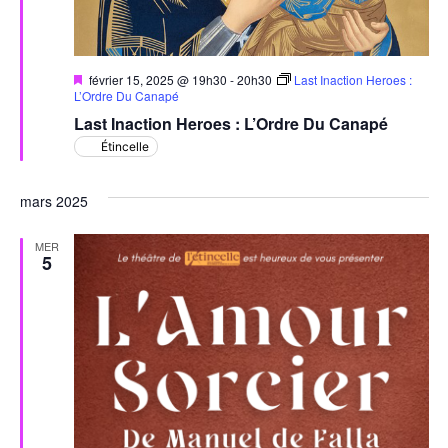
Mis
février 15, 2025 @ 19h30
-
20h30
Last Inaction Heroes :
en
L’Ordre Du Canapé
avant
Last Inaction Heroes : L’Ordre Du Canapé
Étincelle
mars 2025
MER
5