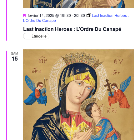
Mis
février 14, 2025 @ 19h30
-
20h30
Last Inaction Heroes :
en
L’Ordre Du Canapé
avant
Last Inaction Heroes : L’Ordre Du Canapé
Étincelle
SAM
15