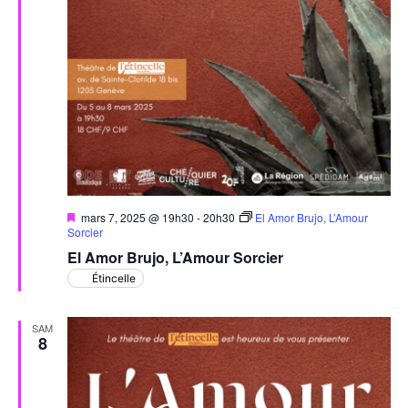
Mis
mars 7, 2025 @ 19h30
-
20h30
El Amor Brujo, L’Amour
en
Sorcier
avant
El Amor Brujo, L’Amour Sorcier
Étincelle
SAM
8