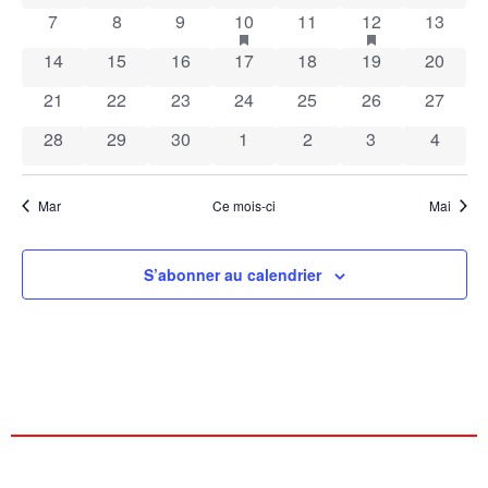
de
0 évènements
0 évènements
0 évènements
1 évènement
has featured évènements
0 évènements
1 évènement
has featured é
0 évène
7
8
9
10
11
12
13
Évènements
vues
0 évènements
0 évènements
0 évènements
0 évènements
0 évènements
0 évènements
0 évène
14
15
16
17
18
19
20
Évèn
0 évènements
0 évènements
0 évènements
0 évènements
0 évènements
0 évènements
0 évène
21
22
23
24
25
26
27
0 évènements
0 évènements
0 évènements
0 évènements
0 évènements
0 évènements
0 évèn
28
29
30
1
2
3
4
Mar
Ce mois-ci
Mai
S’abonner au calendrier