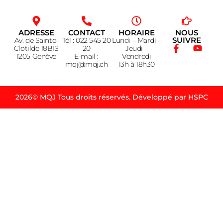
ADRESSE
CONTACT
HORAIRE
NOUS
SUIVRE
Av. de Sainte-
Tél : 022 545 20
Lundi – Mardi –
Clotilde 18BIS
20
Jeudi –
1205 Genève
E-mail :
Vendredi
mqj@mqj.ch
13h à 18h30
2026© MQJ Tous droits réservés. Développé par HSPC