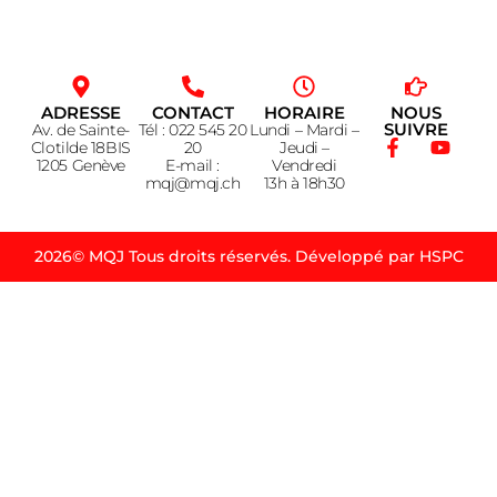
ADRESSE
CONTACT
HORAIRE
NOUS
SUIVRE
Av. de Sainte-
Tél : 022 545 20
Lundi – Mardi –
Clotilde 18BIS
20
Jeudi –
1205 Genève
E-mail :
Vendredi
mqj@mqj.ch
13h à 18h30
2026© MQJ Tous droits réservés. Développé par HSPC