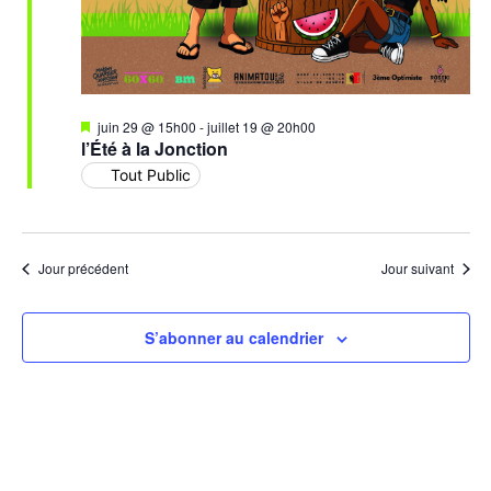
Mis
juin 29 @ 15h00
-
juillet 19 @ 20h00
en
l’Été à la Jonction
avant
Tout Public
Jour précédent
Jour suivant
S’abonner au calendrier