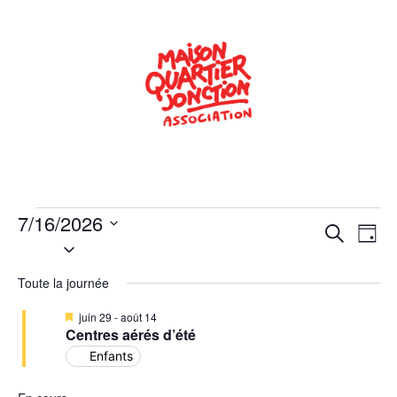
7/16/2026
Rech
Na
Recherche
Jour
Sélectionnez
de
une
et
date.
Toute la journée
vu
navig
Év
Mis
juin 29
-
août 14
de
en
Centres aérés d’été
avant
Enfants
vues