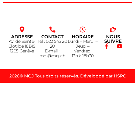
ADRESSE
CONTACT
HORAIRE
NOUS
SUIVRE
Av. de Sainte-
Tél : 022 545 20
Lundi – Mardi –
Clotilde 18BIS
20
Jeudi –
1205 Genève
E-mail :
Vendredi
mqj@mqj.ch
13h à 18h30
2026© MQJ Tous droits réservés. Développé par HSPC