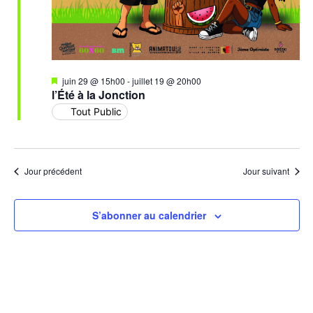
Mis
juin 29 @ 15h00
-
juillet 19 @ 20h00
en
l’Été à la Jonction
avant
Tout Public
Jour précédent
Jour suivant
S’abonner au calendrier