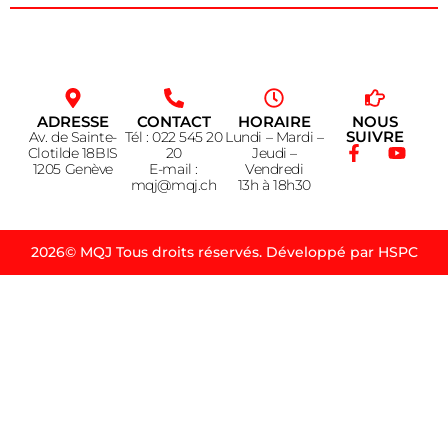
ADRESSE
CONTACT
HORAIRE
NOUS
SUIVRE
Av. de Sainte-
Tél : 022 545 20
Lundi – Mardi –
Clotilde 18BIS
20
Jeudi –
1205 Genève
E-mail :
Vendredi
mqj@mqj.ch
13h à 18h30
2026© MQJ Tous droits réservés. Développé par HSPC