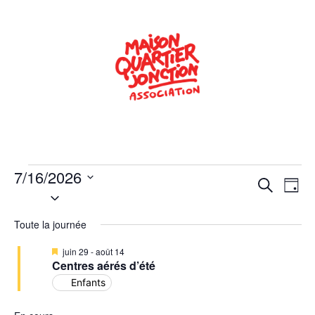
7/16/2026
Rech
Na
Recherche
Jour
Sélectionnez
de
une
et
date.
Toute la journée
vu
navig
Év
Mis
juin 29
-
août 14
de
en
Centres aérés d’été
avant
Enfants
vues