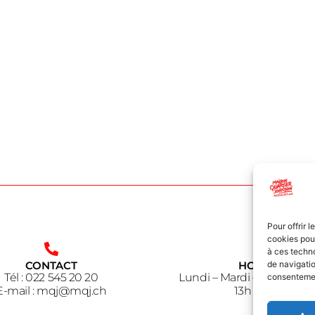
Pour offrir 
cookies pour
à ces techn
CONTACT
HORAIRE
de navigatio
Tél : 022 545 20 20
Lundi – Mardi – Jeudi – V
consentement
E-mail : mqj@mqj.ch
13h à 18h30