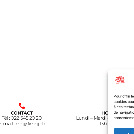
Pour offrir 
cookies pour
à ces techn
CONTACT
HORAIRE
de navigatio
Tél : 022 545 20 20
Lundi – Mardi – Jeudi – V
consentement
E-mail : mqj@mqj.ch
13h à 18h30