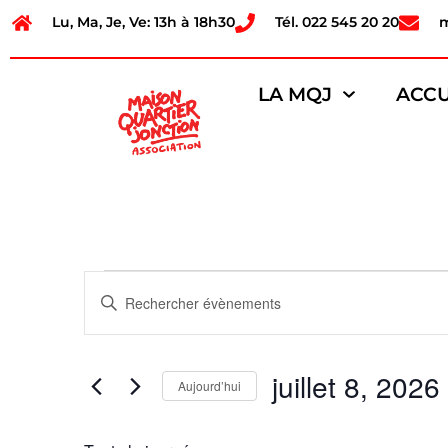
Lu, Ma, Je, Ve: 13h à 18h30
Tél. 022 545 20 20
LA MQJ
ACCU
Recherche
Saisir
mot-
et
clé.
Rechercher
Évènements
navigation
par
juillet 8, 2026
mot-
Aujourd’hui
de
clé.
Sélectionnez
une
vues
date.