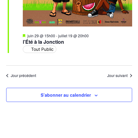
Mis
juin 29 @ 15h00
-
juillet 19 @ 20h00
en
l’Été à la Jonction
avant
Tout Public
Jour précédent
Jour suivant
S’abonner au calendrier