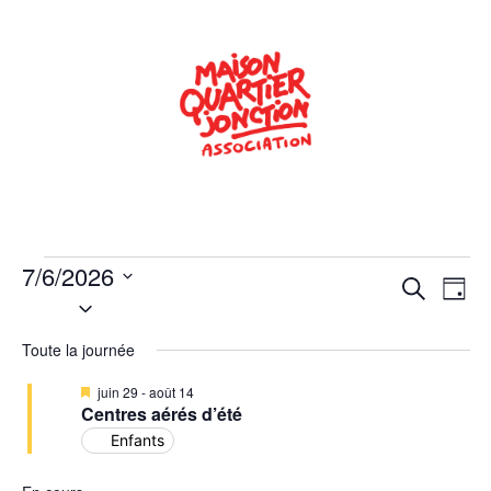
7/6/2026
Rech
Na
Recherche
Jour
Sélectionnez
de
une
et
date.
Toute la journée
vu
navig
Év
Mis
juin 29
-
août 14
de
en
Centres aérés d’été
avant
Enfants
vues