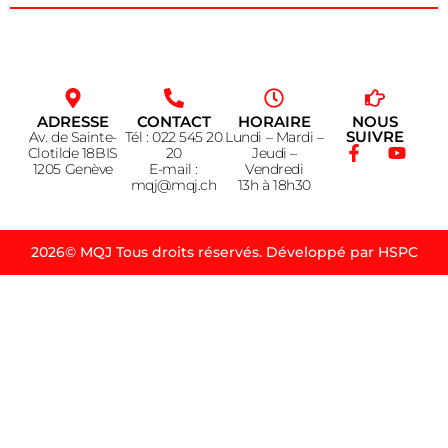
ADRESSE
CONTACT
HORAIRE
NOUS
SUIVRE
Av. de Sainte-
Tél : 022 545 20
Lundi – Mardi –
Clotilde 18BIS
20
Jeudi –
1205 Genève
E-mail :
Vendredi
mqj@mqj.ch
13h à 18h30
2026© MQJ Tous droits réservés. Développé par HSPC