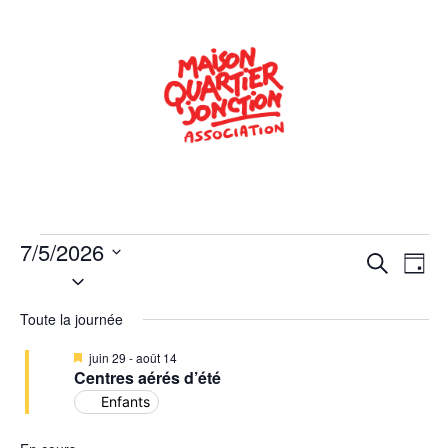
7/5/2026
Rech
Na
Recherche
Jour
Sélectionnez
de
une
et
date.
Toute la journée
vu
navig
Év
Mis
juin 29
-
août 14
de
en
Centres aérés d’été
avant
Enfants
vues