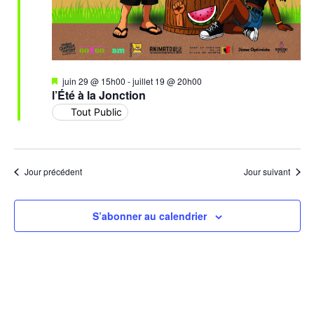
Mis
juin 29 @ 15h00
-
juillet 19 @ 20h00
en
l’Été à la Jonction
avant
Tout Public
Jour précédent
Jour suivant
S’abonner au calendrier