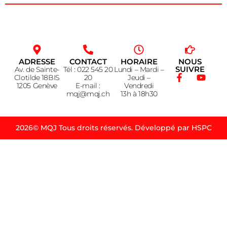
ADRESSE
CONTACT
HORAIRE
NOUS
SUIVRE
Av. de Sainte-
Tél : 022 545 20
Lundi – Mardi –
Clotilde 18BIS
20
Jeudi –
1205 Genève
E-mail :
Vendredi
mqj@mqj.ch
13h à 18h30
2026© MQJ Tous droits réservés. Développé par HSPC