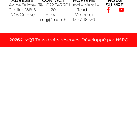
ADRESSE
CONTACT
HORAIRE
NOUS
SUIVRE
Av. de Sainte-
Tél : 022 545 20
Lundi – Mardi –
Clotilde 18BIS
20
Jeudi –
1205 Genève
E-mail :
Vendredi
mqj@mqj.ch
13h à 18h30
2026© MQJ Tous droits réservés. Développé par HSPC