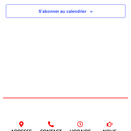
de
S’abonner au calendrier
vues
Évèn