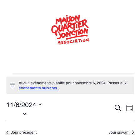
Aucun évènements planifié pour novembre 6, 2024. Passer aux
Notice
évènements suivants
.
11/6/2024
Rech
Na
Recherche
Jour
Sélectionnez
de
une
et
date.
vu
navig
Jour précédent
Jour suivant
Év