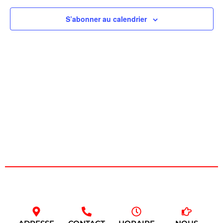
de
S’abonner au calendrier
vues
Évèn