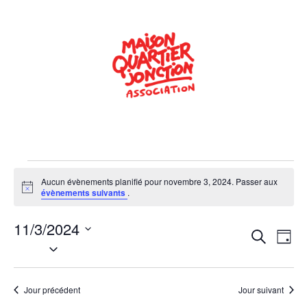
Aucun évènements planifié pour novembre 3, 2024. Passer aux
Notice
évènements suivants
.
11/3/2024
Rech
Na
Recherche
Jour
Sélectionnez
de
une
et
date.
vu
navig
Jour précédent
Jour suivant
Év