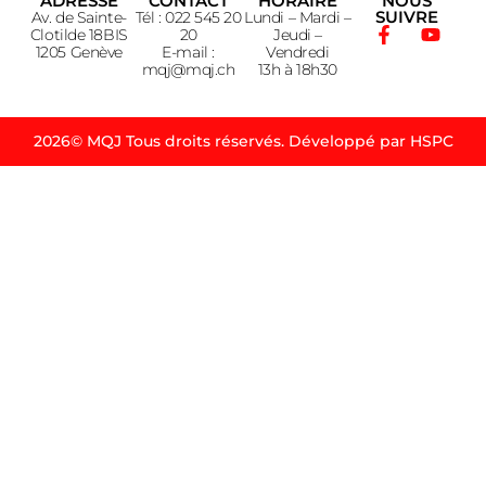
ADRESSE
CONTACT
HORAIRE
NOUS
SUIVRE
Av. de Sainte-
Tél : 022 545 20
Lundi – Mardi –
Clotilde 18BIS
20
Jeudi –
1205 Genève
E-mail :
Vendredi
mqj@mqj.ch
13h à 18h30
2026© MQJ Tous droits réservés. Développé par HSPC