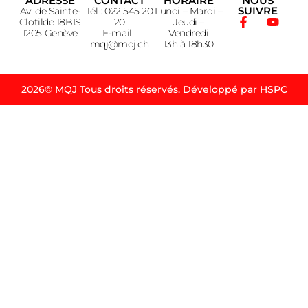
ADRESSE
CONTACT
HORAIRE
NOUS
SUIVRE
Av. de Sainte-
Tél : 022 545 20
Lundi – Mardi –
Clotilde 18BIS
20
Jeudi –
1205 Genève
E-mail :
Vendredi
mqj@mqj.ch
13h à 18h30
2026© MQJ Tous droits réservés. Développé par HSPC