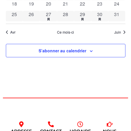
Évèn
0 évènements
0 évènements
0 évènements
0 évènements
0 évènements
0 évènements
0 évène
18
19
20
21
22
23
24
0 évènements
0 évènements
1 évènement
has featured évènements
0 évènements
1 évènement
has featured évènement
1 évènement
has featured é
0 évène
25
26
27
28
29
30
31
Avr
Ce mois-ci
Juin
S’abonner au calendrier