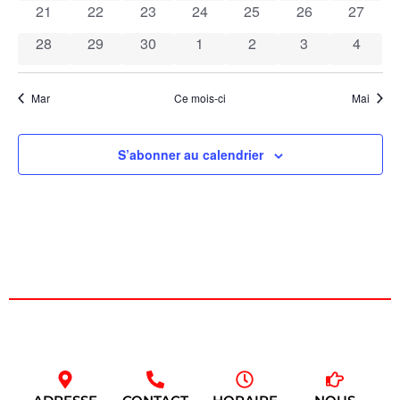
Évèn
0 évènements
0 évènements
0 évènements
0 évènements
0 évènements
0 évènements
0 évène
21
22
23
24
25
26
27
0 évènements
0 évènements
0 évènements
0 évènements
0 évènements
0 évènements
0 évèn
28
29
30
1
2
3
4
Mar
Ce mois-ci
Mai
S’abonner au calendrier