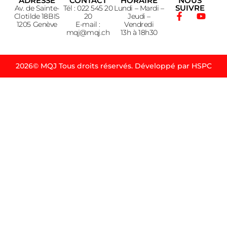
ADRESSE
CONTACT
HORAIRE
NOUS
SUIVRE
Av. de Sainte-
Tél : 022 545 20
Lundi – Mardi –
Clotilde 18BIS
20
Jeudi –
1205 Genève
E-mail :
Vendredi
mqj@mqj.ch
13h à 18h30
2026© MQJ Tous droits réservés. Développé par HSPC