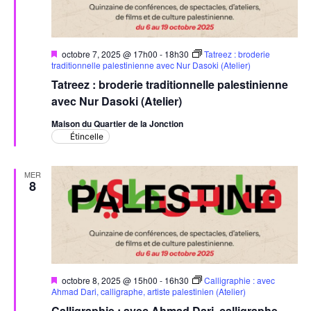
Évèn
Mis
octobre 7, 2025 @ 17h00
-
18h30
Tatreez : broderie
en
traditionnelle palestinienne avec Nur Dasoki (Atelier)
avant
Tatreez : broderie traditionnelle palestinienne
avec Nur Dasoki (Atelier)
Maison du Quartier de la Jonction
Étincelle
MER
8
Mis
octobre 8, 2025 @ 15h00
-
16h30
Calligraphie : avec
en
Ahmad Dari, calligraphe, artiste palestinien (Atelier)
avant
Calligraphie : avec Ahmad Dari, calligraphe,