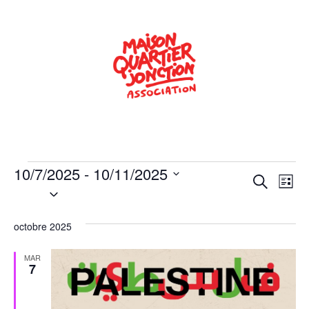
10/7/2025
 - 
10/11/2025
Rech
Na
Recherche
Liste
Sélectionnez
de
une
et
date.
vu
octobre 2025
navig
Év
de
MAR
7
vues