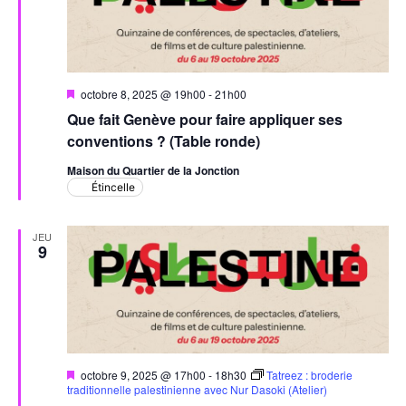
Mis
octobre 8, 2025 @ 19h00
-
21h00
en
Que fait Genève pour faire appliquer ses
avant
conventions ? (Table ronde)
Maison du Quartier de la Jonction
Étincelle
JEU
9
Mis
octobre 9, 2025 @ 17h00
-
18h30
Tatreez : broderie
en
traditionnelle palestinienne avec Nur Dasoki (Atelier)
avant