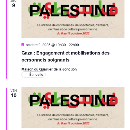
JEU
9
Mis
octobre 9, 2025 @ 19h30
-
22h00
en
Gaza : Engagement et mobilisations des
avant
personnels soignants
Maison du Quartier de la Jonction
Étincelle
VEN
10