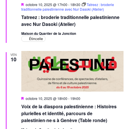
Mis
octobre 10, 2025 @ 17h00
-
18h30
Tatreez : broderie
en
traditionnelle palestinienne avec Nur Dasoki (Atelier)
avant
Tatreez : broderie traditionnelle palestinienne
avec Nur Dasoki (Atelier)
Maison du Quartier de la Jonction
Étincelle
VEN
10
Mis
octobre 10, 2025 @ 18h00
-
19h00
en
Voix de la diaspora palestinienne : Histoires
avant
plurielles et identité, parcours de
palestinien·ne·s à Genève (Table ronde)