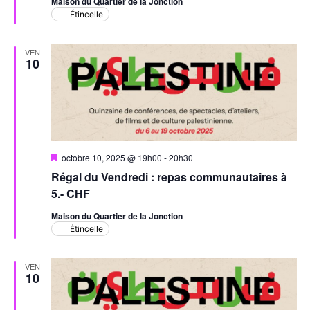
Maison du Quartier de la Jonction
Étincelle
VEN
10
Mis
octobre 10, 2025 @ 19h00
-
20h30
en
Régal du Vendredi : repas communautaires à
avant
5.- CHF
Maison du Quartier de la Jonction
Étincelle
VEN
10