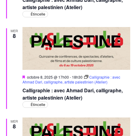
artiste palestinien (Atelier)
Étincelle
MER
8
Mis
octobre 8, 2025 @ 17h00
-
18h30
Calligraphie : avec
en
Ahmad Dari, calligraphe, artiste palestinien (Atelier)
avant
Calligraphie : avec Ahmad Dari, calligraphe,
artiste palestinien (Atelier)
Étincelle
MER
8