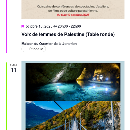
Mis
octobre 10, 2025 @ 20h30
-
22h00
en
Voix de femmes de Palestine (Table ronde)
avant
Maison du Quartier de la Jonction
Étincelle
SAM
11