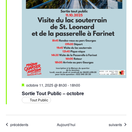
Mis
octobre 11, 2025 @ 8h30
-
18h00
en
Sortie Tout Public – octobre
avant
Tout Public
Évènements
Évènements
précédents
Aujourd’hui
suivants