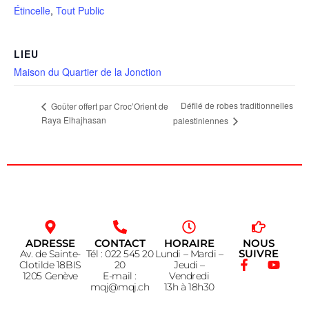
Étincelle
,
Tout Public
LIEU
Maison du Quartier de la Jonction
Défilé de robes traditionnelles
Goûter offert par Croc’Orient de
Raya Elhajhasan
palestiniennes
ADRESSE
CONTACT
HORAIRE
NOUS
SUIVRE
Av. de Sainte-
Tél : 022 545 20
Lundi – Mardi –
Clotilde 18BIS
20
Jeudi –
1205 Genève
E-mail :
Vendredi
mqj@mqj.ch
13h à 18h30