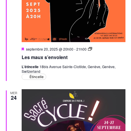
Mis
Les
septembre 20, 2025 @ 20h00
-
21h00
en
maux
Les maux s’envolent
avant
s’envolent
L'étincelle
18bis Avenue Sainte-Clotilde, Genève, Genève,
Switzerland
Étincelle
MER
24