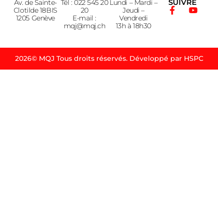
SUIVRE
Av. de Sainte-
Tél : 022 545 20
Lundi – Mardi –
Clotilde 18BIS
20
Jeudi –
1205 Genève
E-mail :
Vendredi
mqj@mqj.ch
13h à 18h30
2026© MQJ Tous droits réservés. Développé par HSPC