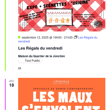
Mis
septembre 12, 2025 @ 19h00
-
21h30
Les Régals du
en
vendredi
avant
Les Régals du vendredi
Maison du Quartier de la Jonction
Tout Public
$5
JEU
18