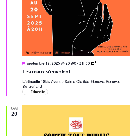
Mis
Les
septembre 19, 2025 @ 20h00
-
21h00
en
maux
Les maux s’envolent
avant
s’envolent
L'étincelle
18bis Avenue Sainte-Clotilde, Genève, Genève,
Switzerland
Étincelle
SAM
20