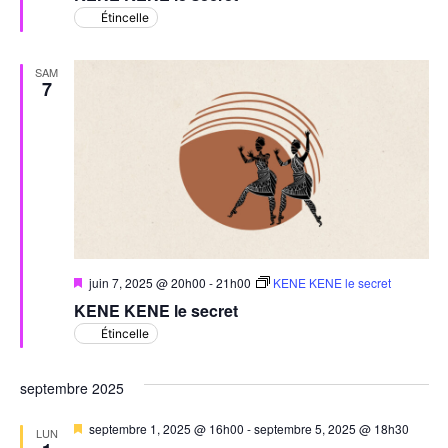
Étincelle
SAM
7
Mis
juin 7, 2025 @ 20h00
-
21h00
KENE KENE le secret
en
KENE KENE le secret
avant
Étincelle
septembre 2025
Mis
septembre 1, 2025 @ 16h00
-
septembre 5, 2025 @ 18h30
LUN
en