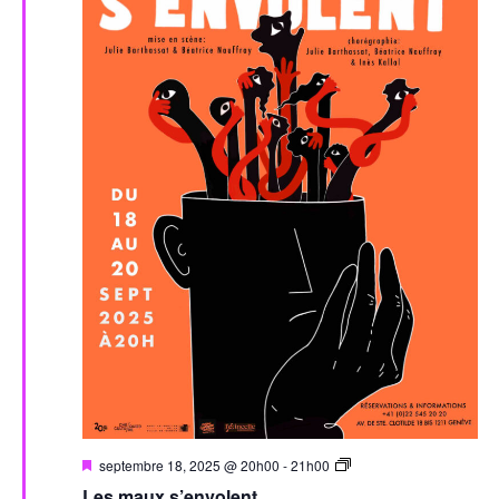
Mis
Les
septembre 18, 2025 @ 20h00
-
21h00
en
maux
Les maux s’envolent