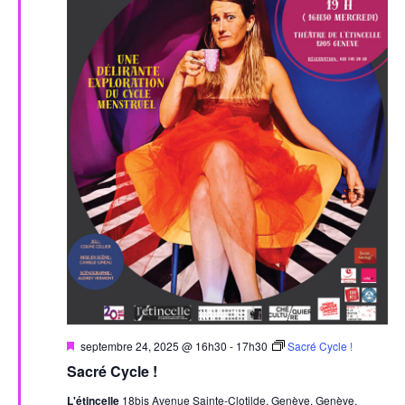
Mis
septembre 24, 2025 @ 16h30
-
17h30
Sacré Cycle !
en
Sacré Cycle !
avant
L'étincelle
18bis Avenue Sainte-Clotilde, Genève, Genève,