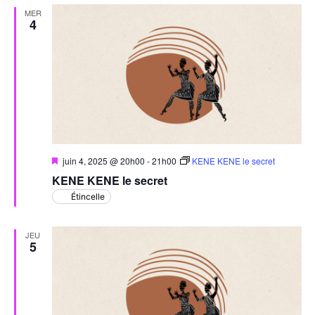
MER
4
Mis
juin 4, 2025 @ 20h00
-
21h00
KENE KENE le secret
en
KENE KENE le secret
avant
Étincelle
JEU
5