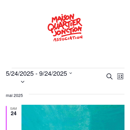
5/24/2025
 - 
9/24/2025
Rech
Na
Recherche
Liste
Sélectionnez
de
une
et
date.
vu
mai 2025
navig
Év
de
SAM
24
vues