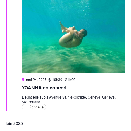
Évèn
Mis
mai 24, 2025 @ 19h30
-
21h00
en
YOANNA en concert
avant
L'étincelle
18bis Avenue Sainte-Clotilde, Genève, Genève,
Switzerland
Étincelle
juin 2025