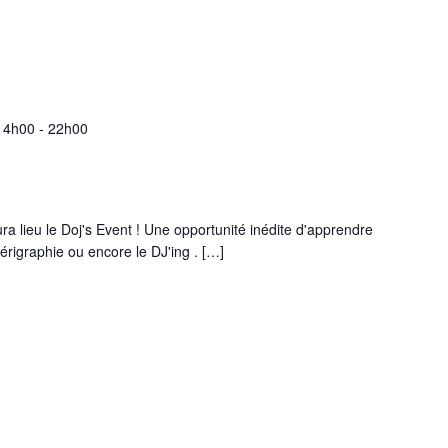
 14h00
-
22h00
a lieu le Doj's Event ! Une opportunité inédite d'apprendre
 sérigraphie ou encore le DJ'ing . […]