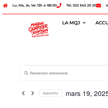
Lu, Ma, Je, Ve: 13h à 18h30
Tél. 022 545 20 20
LA MQJ
ACCU
Recherche
Saisir
mot-
et
clé.
Rechercher
Évènements
navigation
par
mars 19, 202
mot-
Aujourd’hui
de
clé.
Sélectionnez
une
vues
date.