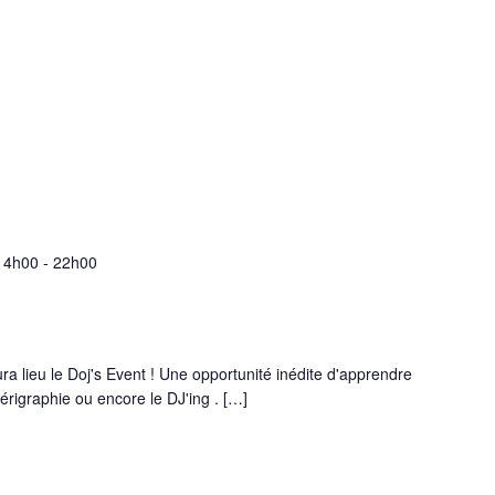
 14h00
-
22h00
a lieu le Doj's Event ! Une opportunité inédite d'apprendre
 sérigraphie ou encore le DJ'ing . […]