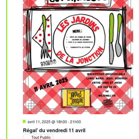
Mis
avril 11, 2025 @ 18h30
-
21h00
en
Régal’ du vendredi 11 avril
avant
Tout Public