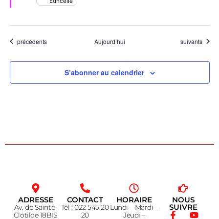
Étincelle
Évènements
Évènements
précédents
Aujourd’hui
suivants
S’abonner au calendrier
ADRESSE
CONTACT
HORAIRE
NOUS
SUIVRE
Av. de Sainte-
Tél : 022 545 20
Lundi – Mardi –
Clotilde 18BIS
20
Jeudi –