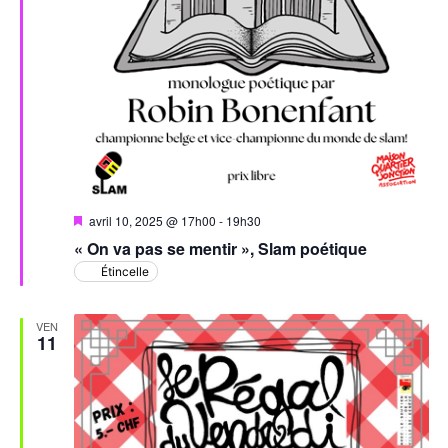
Mis
avril 10, 2025 @ 17h00
-
19h30
en
« On va pas se mentir », Slam poétique
avant
Étincelle
VEN
11