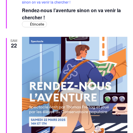
en
sinon on va venir la chercher !
avant
Rendez-nous l’aventure sinon on va venir la
chercher !
Étincelle
SAM
22