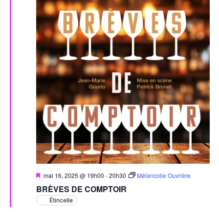
Mis
mai 16, 2025 @ 19h00
-
20h30
Mélancolie Ouvrière
en
BRÈVES DE COMPTOIR
avant
Étincelle