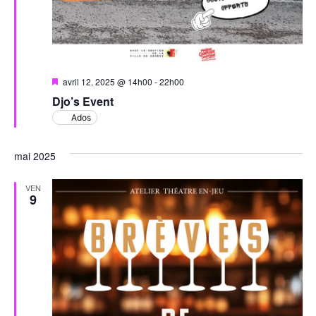
Mis
avril 12, 2025 @ 14h00
-
22h00
en
Djo’s Event
avant
Ados
mai 2025
VEN
9