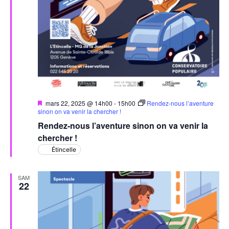
Mis
mars 22, 2025 @ 14h00
-
15h00
Rendez-nous l’aventure
en
sinon on va venir la chercher !
avant
Rendez-nous l’aventure sinon on va venir la
chercher !
Étincelle
SAM
22