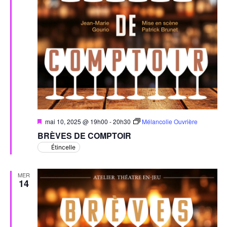
Mis
mai 10, 2025 @ 19h00
-
20h30
Mélancolie Ouvrière
en
BRÈVES DE COMPTOIR
avant
Étincelle
MER
14