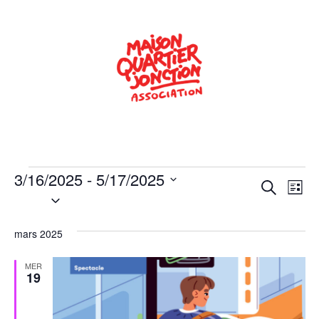
3/16/2025
 - 
5/17/2025
Rech
Na
Recherche
Liste
Sélectionnez
de
une
et
date.
vu
mars 2025
navig
Év
de
MER
19
vues