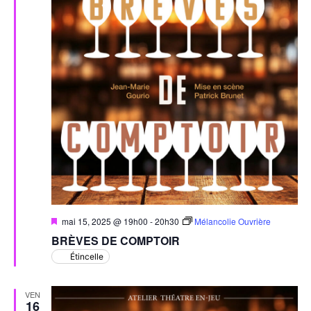
Mis
mai 15, 2025 @ 19h00
-
20h30
Mélancolie Ouvrière
en
BRÈVES DE COMPTOIR
avant
Étincelle
VEN
16