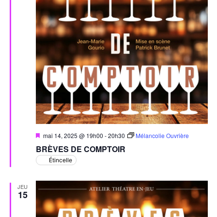
Mis
mai 14, 2025 @ 19h00
-
20h30
Mélancolie Ouvrière
en
BRÈVES DE COMPTOIR
avant
Étincelle
JEU
15