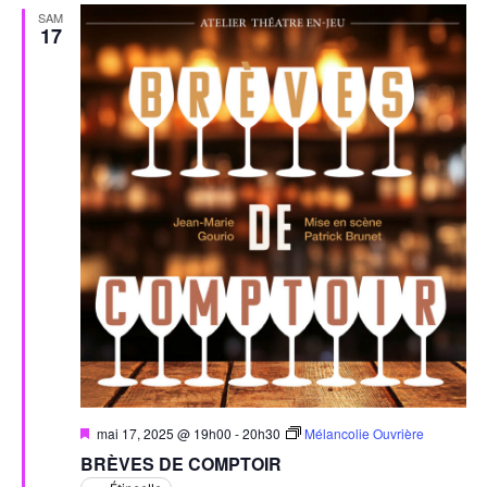
SAM
17
Mis
mai 17, 2025 @ 19h00
-
20h30
Mélancolie Ouvrière
en
BRÈVES DE COMPTOIR
avant