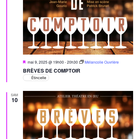
Mis
mai 9, 2025 @ 19h00
-
20h30
Mélancolie Ouvrière
en
BRÈVES DE COMPTOIR
avant
Étincelle
SAM
10