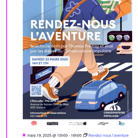
Évèn
Mis
mars 19, 2025 @ 15h00
-
16h00
Rendez-nous l’aventure