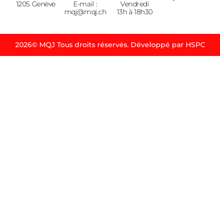
1205 Genève
E-mail :
Vendredi
mqj@mqj.ch
13h à 18h30
2026© MQJ Tous droits réservés. Développé par HSPC