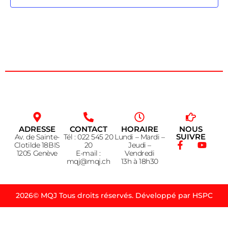
ADRESSE
CONTACT
HORAIRE
NOUS
SUIVRE
Av. de Sainte-
Tél : 022 545 20
Lundi – Mardi –
Clotilde 18BIS
20
Jeudi –
1205 Genève
E-mail :
Vendredi
mqj@mqj.ch
13h à 18h30
2026© MQJ Tous droits réservés. Développé par HSPC