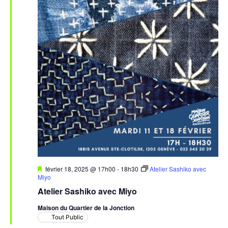
Mis
février 18, 2025 @ 17h00
-
18h30
Atelier Sashiko avec
en
Miyo
avant
Atelier Sashiko avec Miyo
Maison du Quartier de la Jonction
Tout Public