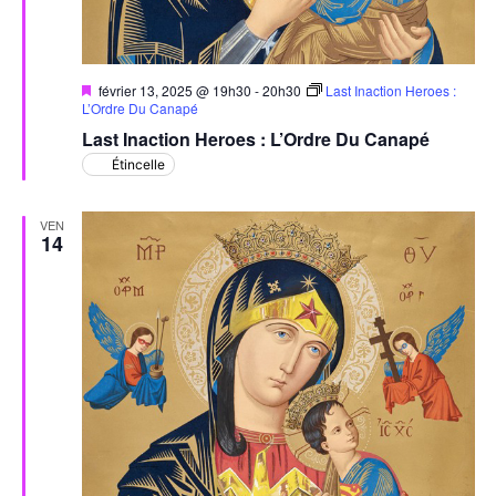
Mis
février 13, 2025 @ 19h30
-
20h30
Last Inaction Heroes :
en
L’Ordre Du Canapé
avant
Last Inaction Heroes : L’Ordre Du Canapé
Étincelle
VEN
14