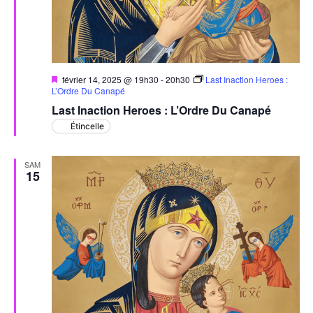
Mis
février 14, 2025 @ 19h30
-
20h30
Last Inaction Heroes :
en
L’Ordre Du Canapé
avant
Last Inaction Heroes : L’Ordre Du Canapé
Étincelle
SAM
15