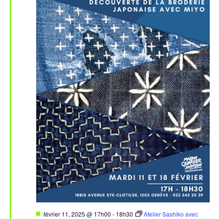
Évèn
Mis
février 11, 2025 @ 17h00
-
18h30
Atelier Sashiko avec