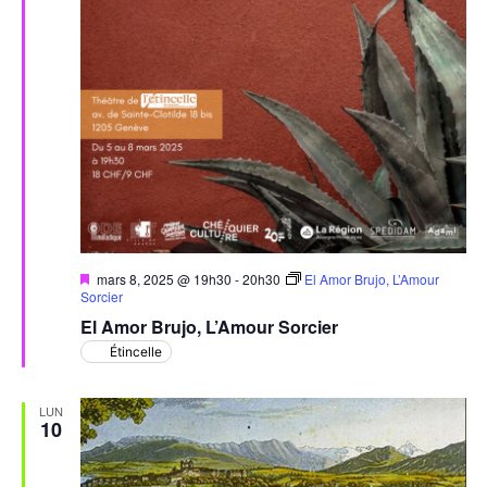
Mis
mars 8, 2025 @ 19h30
-
20h30
El Amor Brujo, L’Amour
en
Sorcier
avant
El Amor Brujo, L’Amour Sorcier
Étincelle
LUN
10