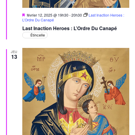
Mis
février 12, 2025 @ 19h30
-
20h30
Last Inaction Heroes :
en
L’Ordre Du Canapé
avant
Last Inaction Heroes : L’Ordre Du Canapé
Étincelle
JEU
13