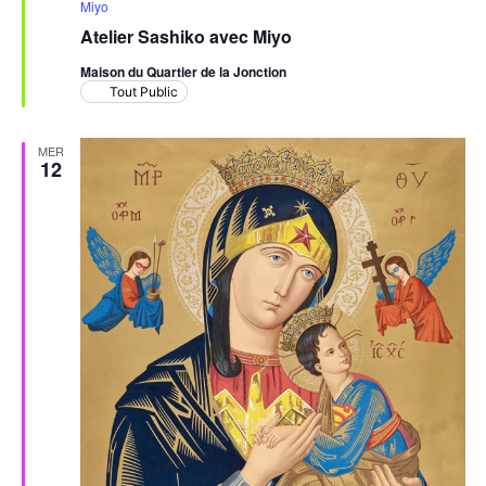
en
Miyo
avant
Atelier Sashiko avec Miyo
Maison du Quartier de la Jonction
Tout Public
MER
12