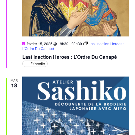
Mis
février 15, 2025 @ 19h30
-
20h30
Last Inaction Heroes :
en
L’Ordre Du Canapé
avant
Last Inaction Heroes : L’Ordre Du Canapé
Étincelle
MAR
18