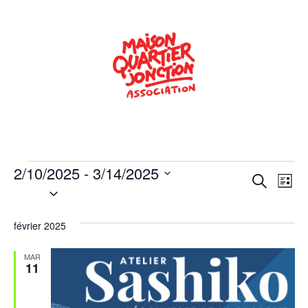
2/10/2025
 - 
3/14/2025
Rech
Na
Recherche
Liste
Sélectionnez
de
une
et
date.
vu
février 2025
navig
Év
de
MAR
11
vues