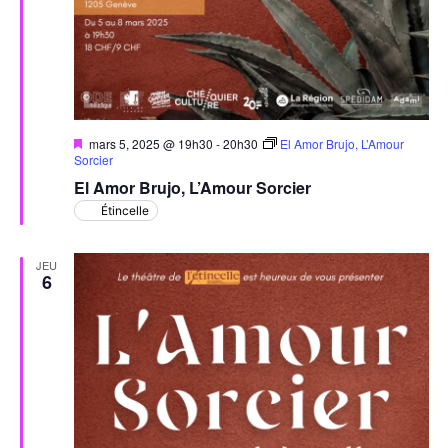
Mis
mars 5, 2025 @ 19h30
-
20h30
El Amor Brujo, L’Amour
en
Sorcier
avant
El Amor Brujo, L’Amour Sorcier
Étincelle
JEU
6