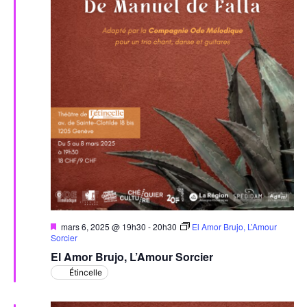
Mis
mars 6, 2025 @ 19h30
-
20h30
El Amor Brujo, L’Amour
en
Sorcier
avant
El Amor Brujo, L’Amour Sorcier
Étincelle