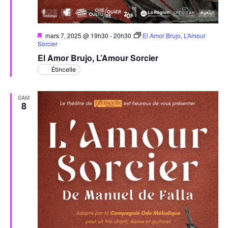
Mis
mars 7, 2025 @ 19h30
-
20h30
El Amor Brujo, L’Amour
en
Sorcier
avant
El Amor Brujo, L’Amour Sorcier
Étincelle
SAM
8